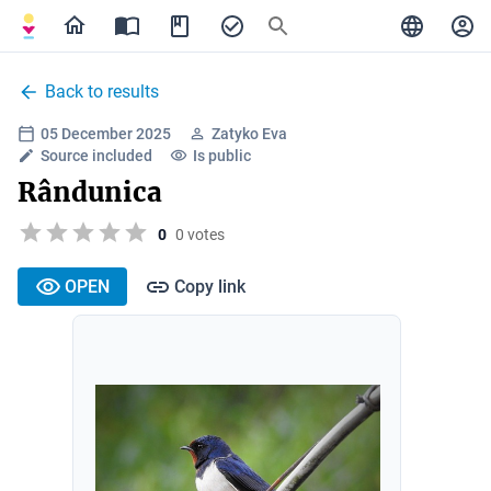
Back to results
05 December 2025
Zatyko Eva
Source included
Is public
Rândunica
0
0 votes
OPEN
Copy link