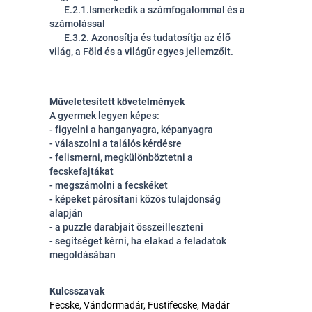
E.2.1.Ismerkedik a számfogalommal és a
számolással
E.3.2. Azonosítja és tudatosítja az élő
világ, a Föld és a világűr egyes jellemzőit.
Műveletesített követelmények
A gyermek legyen képes:
- figyelni a hanganyagra, képanyagra
- válaszolni a találós kérdésre
- felismerni, megkülönböztetni a
fecskefajtákat
- megszámolni a fecskéket
- képeket párosítani közös tulajdonság
alapján
- a puzzle darabjait összeilleszteni
- segítséget kérni, ha elakad a feladatok
megoldásában
Kulcsszavak
Fecske, Vándormadár, Füstifecske, Madár