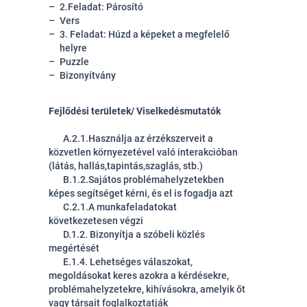
2.Feladat: Párosító
Vers
3. Feladat: Húzd a képeket a megfelelő
helyre
Puzzle
Bizonyítvány
Fejlődési területek/ Viselkedésmutatók
A.2.1.Használja az érzékszerveit a
közvetlen környezetével való interakcióban
(látás, hallás,tapintás,szaglás, stb.)
B.1.2.Sajátos problémahelyzetekben
képes segítséget kérni, és el is fogadja azt
C.2.1.A munkafeladatokat
következetesen végzi
D.1.2. Bizonyítja a szóbeli közlés
megértését
E.1.4. Lehetséges válaszokat,
megoldásokat keres azokra a kérdésekre,
problémahelyzetekre, kihívásokra, amelyik őt
vagy társait foglalkoztatják