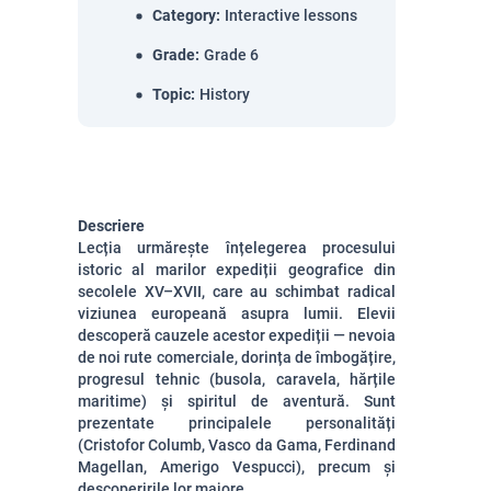
Category
:
Interactive lessons
Grade
:
Grade 6
Topic
:
History
Descriere
Lecția urmărește înțelegerea procesului
istoric al marilor expediții geografice din
secolele XV–XVII, care au schimbat radical
viziunea europeană asupra lumii. Elevii
descoperă cauzele acestor expediții — nevoia
de noi rute comerciale, dorința de îmbogățire,
progresul tehnic (busola, caravela, hărțile
maritime) și spiritul de aventură. Sunt
prezentate principalele personalități
(Cristofor Columb, Vasco da Gama, Ferdinand
Magellan, Amerigo Vespucci), precum și
descoperirile lor majore.