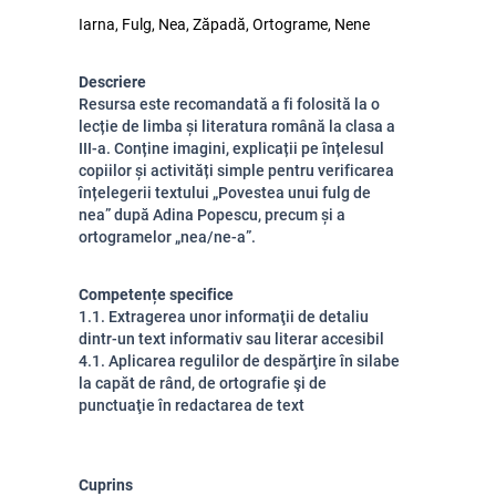
Iarna, Fulg, Nea, Zăpadă, Ortograme, Nene
Descriere
Resursa este recomandată a fi folosită la o
lecție de limba și literatura română la clasa a
III-a. Conține imagini, explicații pe înțelesul
copiilor și activități simple pentru verificarea
înțelegerii textului „Povestea unui fulg de
nea” după Adina Popescu, precum și a
ortogramelor „nea/ne-a”.
Competențe specifice
1.1. Extragerea unor informaţii de detaliu
dintr-un text informativ sau literar accesibil
4.1. Aplicarea regulilor de despărţire în silabe
la capăt de rând, de ortografie şi de
punctuaţie în redactarea de text
Cuprins