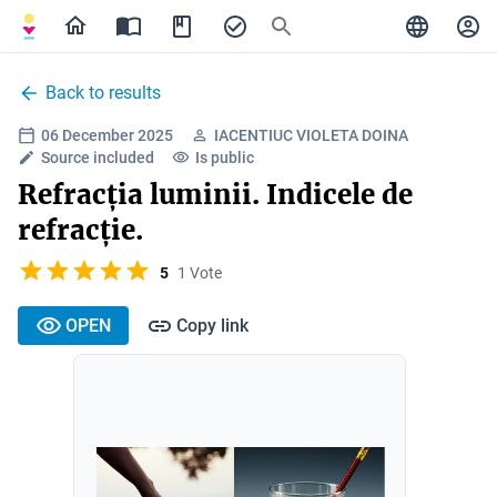
Back to results
06 December 2025
IACENTIUC VIOLETA DOINA
Source included
Is public
Refracția luminii. Indicele de
refracție.
5
1 Vote
OPEN
Copy link