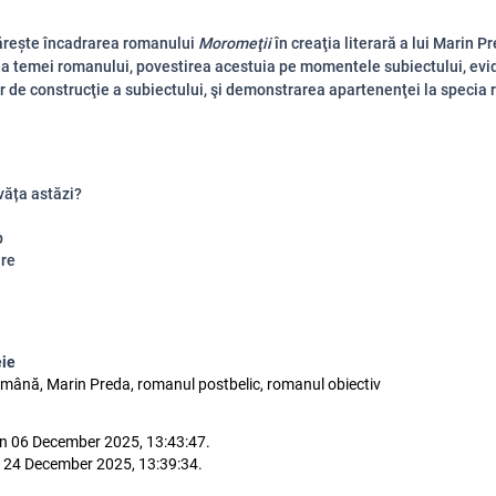
ărește încadrarea romanului
Moromeţii
în creaţia literară a lui Marin P
ea temei romanului, povestirea acestuia pe momentele subiectului, evi
 de construcţie a subiectului, şi demonstrarea apartenenţei la specia
văța astăzi?
p
re
eie
română, Marin Preda, romanul postbelic, romanul obiectiv
n 06 December 2025, 13:43:47.
 24 December 2025, 13:39:34.