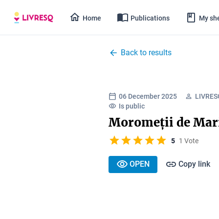
Home
Publications
My she
Back to results
06 December 2025
LIVRESQ
Is public
Moromeții de Mar
5
1 Vote
OPEN
Copy link