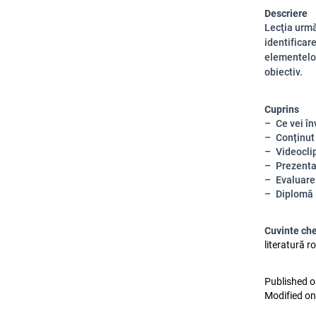
Descriere
Lecţia urm
identificar
elementelor
obiectiv.
Cuprins
Ce vei în
Conținut
Videocli
Prezenta
Evaluare
Diplomă
Cuvinte ch
literatură 
Published o
Modified on