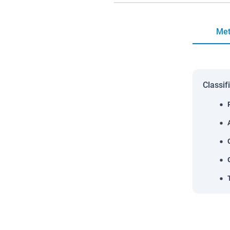
Met
Classif