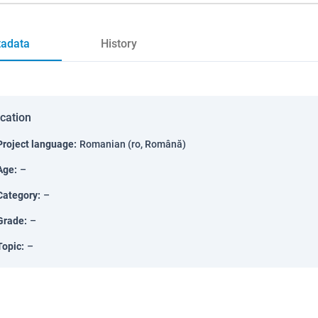
adata
History
ication
Project language
:
Romanian (ro, Română)
Age
:
–
Category
:
–
Grade
:
–
Topic
:
–