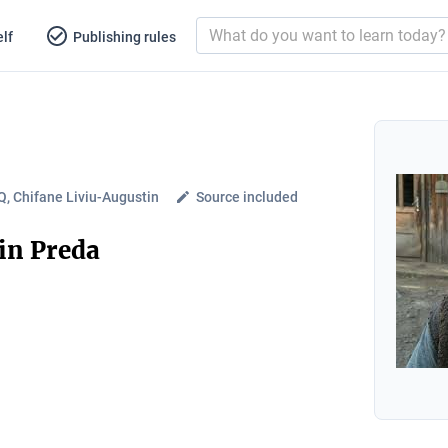
lf
Publishing rules
, Chifane Liviu-Augustin
Source included
in Preda