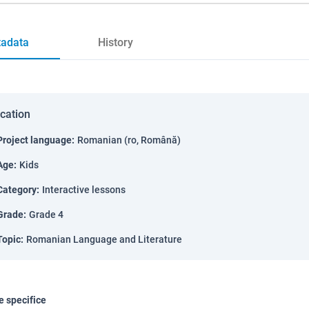
adata
History
ication
Project language
:
Romanian (ro, Română)
Age
:
Kids
Category
:
Interactive lessons
Grade
:
Grade 4
Topic
:
Romanian Language and Literature
 specifice