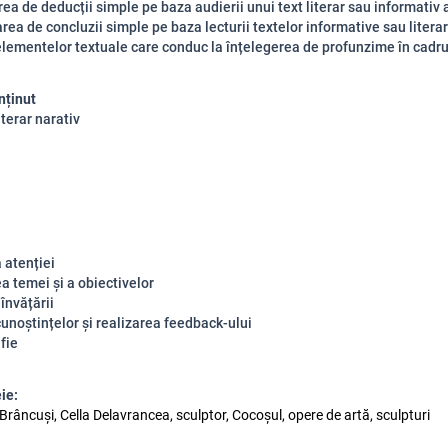
rea de deducții simple pe baza audierii unui text literar sau informativ a
rea de concluzii simple pe baza lecturii textelor informative sau literar
lementelor textuale care conduc la înțelegerea de profunzime în cadrul
nținut
iterar narativ
 atenției
a temei și a obiectivelor
 învățării
unoștințelor și realizarea feedback-ului
fie
ie:
râncuși, Cella Delavrancea, sculptor, Cocoșul, opere de artă, sculpturi