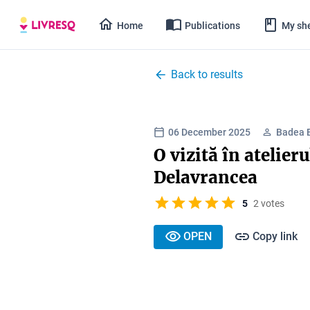
Home
Publications
My she
Back to results
06 December 2025
Badea 
O vizită în atelier
Delavrancea
5
2 votes
OPEN
Copy link