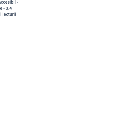
ccesibil -
e - 3.4
 lecturii