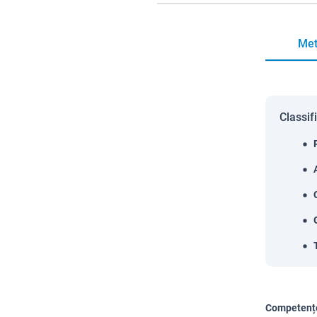
Met
Classif
Competențe