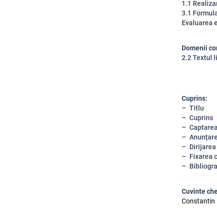
1.1 Realiza
3.1 Formula
Evaluarea e
Domenii co
2.2 Textul l
Cuprins:
Titlu
Cuprins
Captarea
Anunțare
Dirijarea
Fixarea c
Bibliogra
Cuvinte che
Constantin B