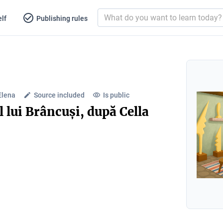
lf
Publishing rules
Elena
Source included
Is public
ul lui Brâncuși, după Cella