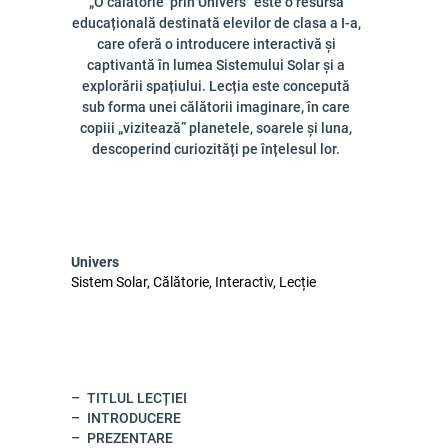
„O călătorie prin Univers” este o resursă
educațională destinată elevilor de clasa a I-a,
care oferă o introducere interactivă și
captivantă în lumea Sistemului Solar și a
explorării spațiului. Lecția este concepută
sub forma unei călătorii imaginare, în care
copiii „vizitează” planetele, soarele și luna,
descoperind curiozități pe înțelesul lor.
Univers
Sistem Solar, Călătorie, Interactiv, Lecție
TITLUL LECȚIEI
INTRODUCERE
PREZENTARE