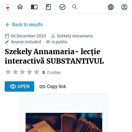
Back to results
06 December 2025
Székely Annamaria
Source included
Is public
Szekely Annamaria- lecție
interactivă SUBSTANTIVUL
0
0 votes
OPEN
Copy link