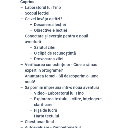
Cuprins
Laboratorul lui Tino
Scopul lecției
Ce vei învăța astăzi?
Descrierea lecției
Obiectivele lecției
Conectare și evergie pentru o nouă
aventură
Salutul zilei
O clipă de recunoștință
Provocarea zilei
Verificarea cunoștințelor - Cine a rămas
expert în ortograme?
Anunțarea temei - Să descoperim o lume
nouă!
Să pornim împreună într-o nouă aventură
Video - Laboratorul lui Tino
Explorarea textului - citire, înțelegere,
clarificare
Fișă de lucru
Harta textului
Chestionar final
Autoevaluare - Zâmbetometrul