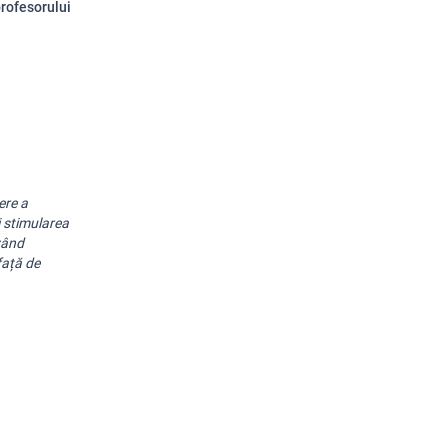
profesorului
re a 
 stimularea 
zând 
ață de 