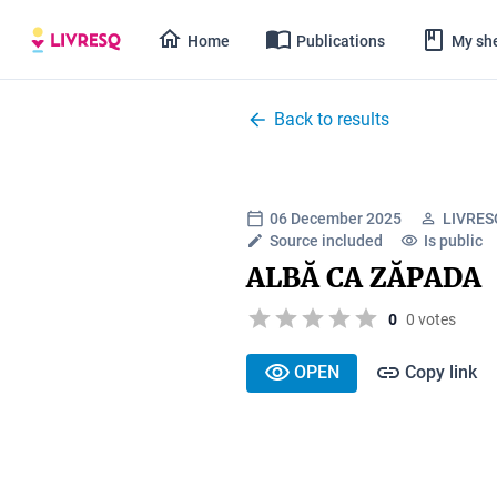
Home
Publications
My she
Back to results
06 December 2025
LIVRES
Source included
Is public
ALBĂ CA ZĂPADA
0
0 votes
OPEN
Copy link