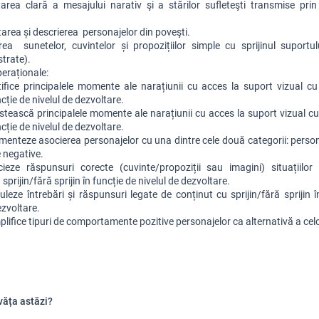
area clară a mesajului narativ şi a stărilor sufleteşti transmise prin 
area și descrierea  personajelor din poveşti.
rea  sunetelor, cuvintelor și propozițiilor simple cu sprijinul suportulu
strate).
peraționale:
ifice principalele momente ale narațiunii cu acces la suport vizual cu s
ncție de nivelul de dezvoltare.
tească principalele momente ale narațiunii cu acces la suport vizual cu s
ncție de nivelul de dezvoltare.
enteze asocierea personajelor cu una dintre cele două categorii: persona
e negative.
eze răspunsuri corecte (cuvinte/propoziții sau imagini) situațiilor 
 sprijin/fără sprijin în funcție de nivelul de dezvoltare.
leze întrebări și răspunsuri legate de conținut cu sprijin/fără sprijin în
ezvoltare.
lifice tipuri de comportamente pozitive personajelor ca alternativă a cel
văța astăzi?