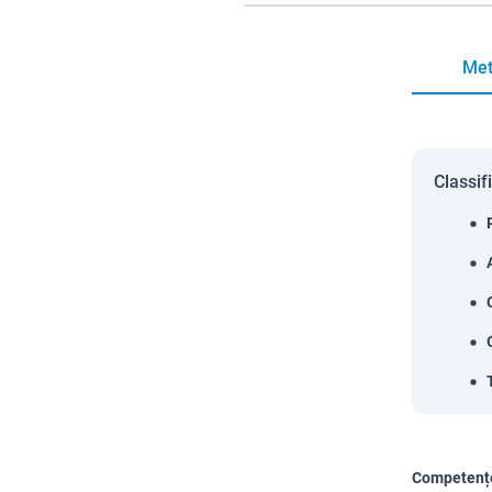
Met
Classif
Competențe