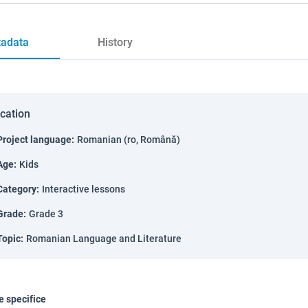
adata
History
ication
Project language
:
Romanian (ro, Română)
Age
:
Kids
Category
:
Interactive lessons
Grade
:
Grade 3
Topic
:
Romanian Language and Literature
 specifice