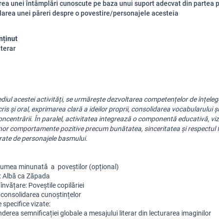
rea unei întâmplări cunoscute pe baza unui suport adecvat din partea 
larea unei păreri despre o povestire/personajele acesteia
nținut
iterar
diul acestei activități, se urmărește dezvoltarea competențelor de înțelege
ris și oral, exprimarea clară a ideilor proprii, consolidarea vocabularului și
concentrării. În paralel, activitatea integrează o componentă educativă, vi
or comportamente pozitive precum bunătatea, sinceritatea și respectul f
ustrate de personajele basmului.
Lumea minunată  a  poveștilor (opțional)
i: Albă ca Zăpada
învățare: Poveștile copilăriei
i: consolidarea cunoștințelor
specifice vizate:
nderea semnificației globale a mesajului literar din lecturarea imaginilor