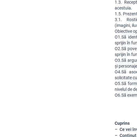
1.3. Recept
acestuia.
1.5. Prezent
3.1.  Rosti
(imagini, ilu
Obiective o
O1.Să ident
sprijin în fu
O2.Să poves
sprijin în fu
O3.Să argum
și personaj
O4.Să asoci
solicitate cu
O5.Să formu
nivelul de d
O6.Să exemp
Cuprins
Ce vei în
Conținut