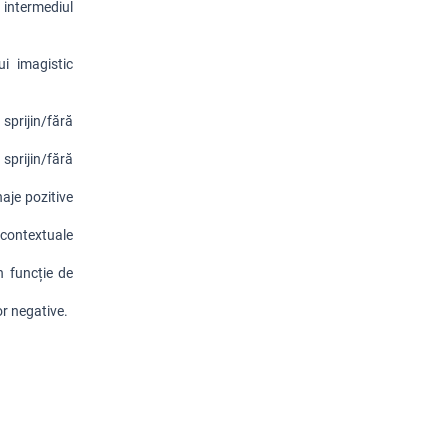
intermediul 
i imagistic 
prijin/fără 
prijin/fără 
je pozitive 
contextuale 
 funcție de 
or negative.