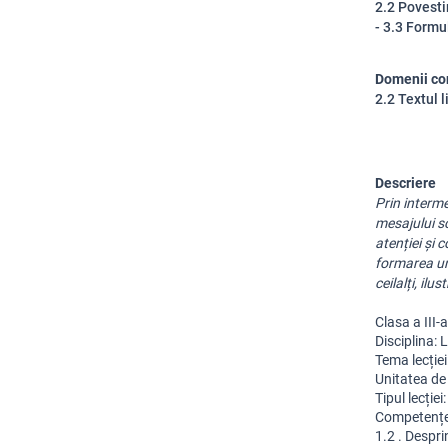
2.2 Povesti
- 3.3 Formu
Domenii co
2.2 Textul l
Descriere
Prin interme
mesajului sc
atenției și 
formarea un
ceilalți, il
Clasa a III-a
Disciplina: 
Tema lecție
Unitatea de 
Tipul lecție
Competențe 
1.2 . Despri