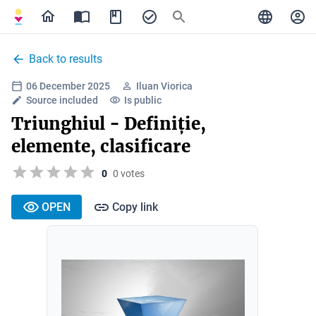
Back to results
06 December 2025
Iluan Viorica
Source included
Is public
Triunghiul - Definiție,
elemente, clasificare
0
0 votes
OPEN
Copy link