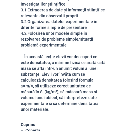
investigațiilor științifice
3.1 Extragerea de date și informații științifice
relevante din observații proprii
3.2 Organizarea datelor experimentale în
diferite forme simple de prezentare
4.2 Folosirea unor modele simple în
rezolvarea de probleme simple/situații
problemă experimentale
În această lecție elevii vor descoperi ce
este
densitatea
, o mărime fizică ce arată câtă
masă
se află într-un anumit
volum
al unei
substanțe. Elevii vor învăța cum se
calculează densitatea folosind formula
ρ=m/V
, să
utilizeze corect unitatea de
măsură în SI (kg/m³),
să măsoară masa și
volumul unui obiect, s
ă interpreteze date
experimentale și să determine densitatea
unor materiale.
Cuprins
Coperta