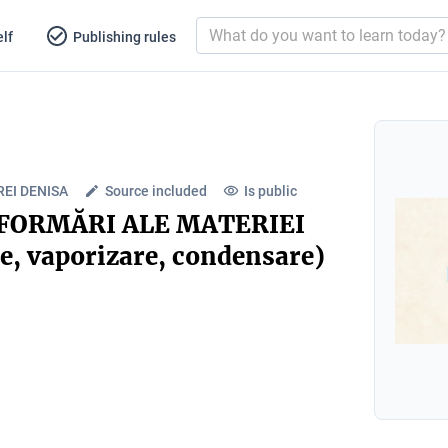
lf
Publishing rules
EI DENISA
Source included
Is public
SFORMĂRI ALE MATERIEI
are, vaporizare, condensare)