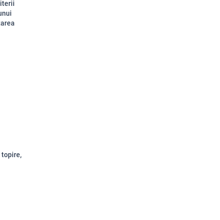
iterii
unui
tarea
 topire,