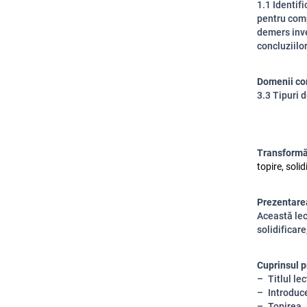
1.1 Identifi
pentru comp
demers inve
concluziilo
Domenii co
3.3 Tipuri 
Transformăr
topire, soli
Prezentarea
Această lec
solidificar
Cuprinsul p
Titlul lec
Introduc
Topirea