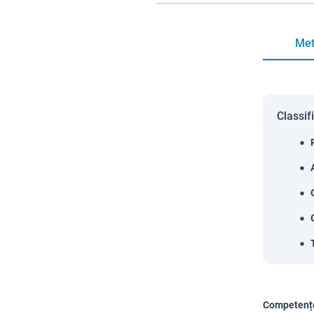
Met
Classif
Competențe