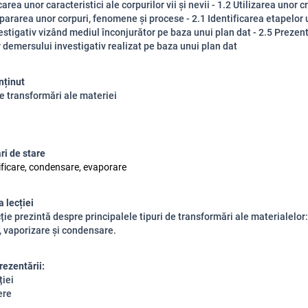
carea unor caracteristici ale corpurilor vii și nevii - 1.2 Utilizarea unor cr
ararea unor corpuri, fenomene și procese - 2.1 Identificarea etapelor 
stigativ vizând mediul înconjurător pe baza unui plan dat - 2.5 Prezen
r demersului investigativ realizat pe baza unui plan dat
nținut
de transformări ale materiei
i de stare
dificare, condensare, evaporare
 lecției
ție prezintă despre principalele tipuri de transformări ale materialelor:
e, vaporizare și condensare.
rezentării:
ției
ere