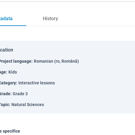
adata
History
ication
Project language
:
Romanian (ro, Română)
Age
:
Kids
Category
:
Interactive lessons
Grade
:
Grade 3
Topic
:
Natural Sciences
 specifice