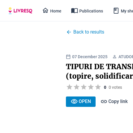
Home
Publications
My she
Back to results
07 December 2025
ATUDOR
TIPURI DE TRAN
(topire, solidific
0
0 votes
OPEN
Copy link