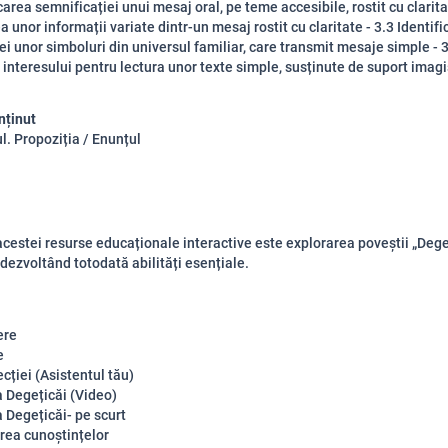
carea semnificației unui mesaj oral, pe teme accesibile, rostit cu clarita
a unor informații variate dintr-un mesaj rostit cu claritate - 3.3 Identif
ei unor simboluri din universul familiar, care transmit mesaje simple - 
interesului pentru lectura unor texte simple, susținute de suport imagi
nținut
l. Propoziția / Enunțul
acestei resurse educaționale interactive este explorarea poveștii „Dege
 dezvoltând totodată abilități esențiale.
ere
e
cției (Asistentul tău)
 Degețicăi (Video)
 Degețicăi- pe scurt
rea cunoștințelor