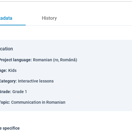
adata
History
ication
Project language
:
Romanian (ro, Română)
Age
:
Kids
Category
:
Interactive lessons
Grade
:
Grade 1
Topic
:
Communication in Romanian
 specifice