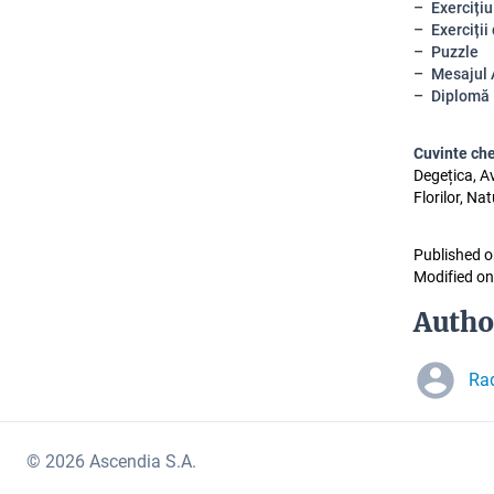
Exerciți
Exerciții
Puzzle
Mesajul A
Diplomă
Cuvinte ch
Degețica, A
Florilor, Na
Published o
Modified on
Autho
Ra
© 2026 Ascendia S.A.