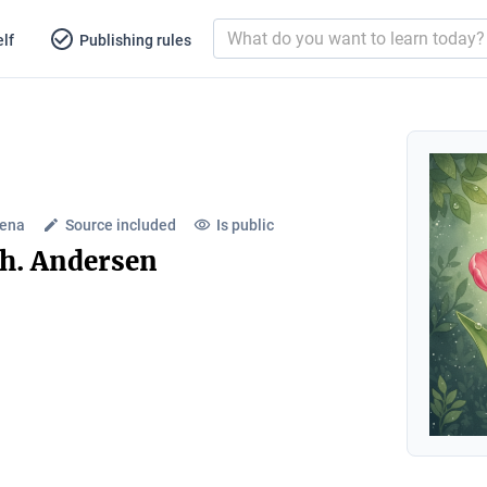
lf
Publishing rules
lena
Source included
Is public
Ch. Andersen