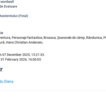
u wordwall
 de Evaluare
sistentului (Final)
eie
ventura, Personaje fantastice, Broasca, Șoarecele de câmp, Rândunica, Pr
tură, Hans Christian Andersen,
n 07 December 2025, 13:21:33.
 01 February 2026, 16:06:03.
r
du Elena