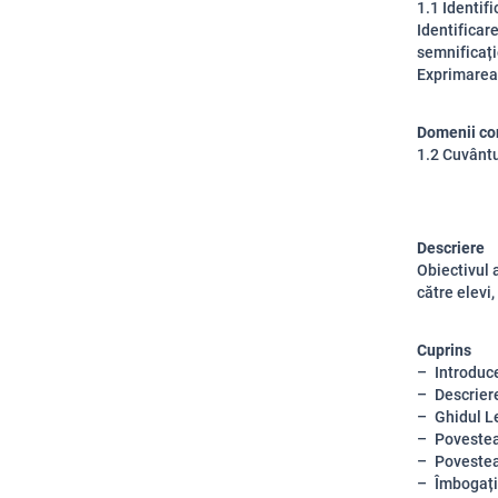
1.1 Identifi
Identificare
semnificați
Exprimarea 
Domenii co
1.2 Cuvântu
Descriere
Obiectivul 
către elevi,
Cuprins
Introduc
Descrier
Ghidul Le
Povestea
Povestea
Îmbogați