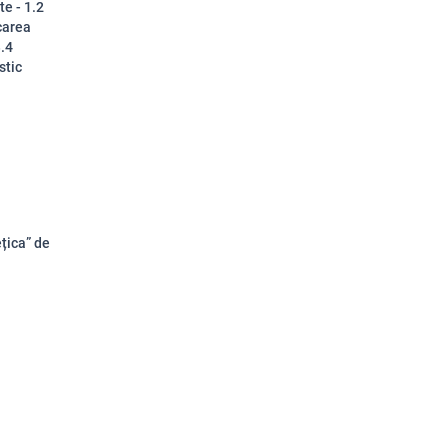
te - 1.2
icarea
3.4
stic
țica” de