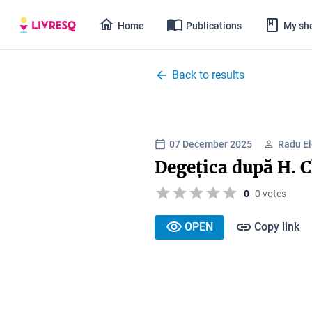
Home
Publications
My she
Back to results
07 December 2025
Radu E
Degețica după H. 
0
0 votes
OPEN
Copy link