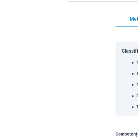
Met
Classif
Competențe