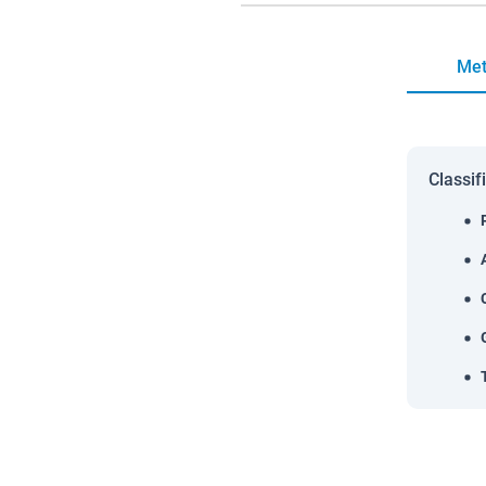
Met
Classif