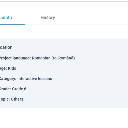
adata
History
ication
Project language
:
Romanian (ro, Română)
Age
:
Kids
Category
:
Interactive lessons
Grade
:
Grade 6
Topic
:
Others