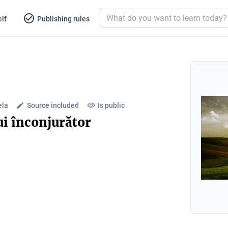
lf
Publishing rules
ela
Source included
Is public
ui înconjurător