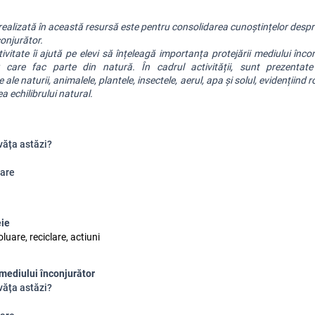
realizată în această resursă este pentru consolidarea cunoștințelor despr
conjurător.
vitate îi ajută pe elevi să înțeleagă importanța protejării mediului încon
r care fac parte din natură. În cadrul activității, sunt prezentate 
le naturii, animalele, plantele, insectele, aerul, apa și solul, evidențiind rol
a echilibrului natural.
văța astăzi?
are
eie
oluare, reciclare, actiuni
mediului înconjurător
văța astăzi?