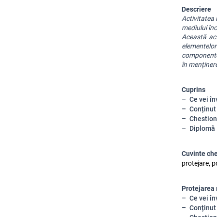
Descriere
Activitatea 
mediului în
Această acti
elementelo
componente a
în menținere
Cuprins
Ce vei în
Conținut
Chestion
Diplomă
Cuvinte ch
protejare, p
Protejarea 
Ce vei în
Conținut