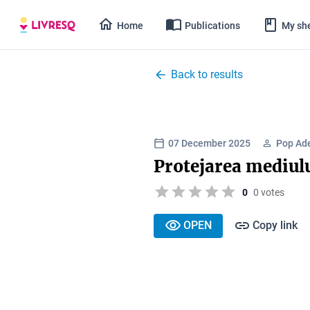
Home
Publications
My she
Back to results
07 December 2025
Pop Ad
Protejarea mediul
0
0 votes
OPEN
Copy link