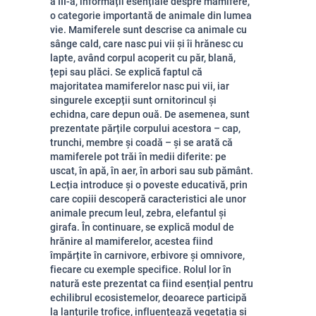
a III-a, informații esențiale despre mamifere,
o categorie importantă de animale din lumea
vie. Mamiferele sunt descrise ca animale cu
sânge cald, care nasc pui vii și îi hrănesc cu
lapte, având corpul acoperit cu păr, blană,
țepi sau plăci. Se explică faptul că
majoritatea mamiferelor nasc pui vii, iar
singurele excepții sunt ornitorincul și
echidna, care depun ouă. De asemenea, sunt
prezentate părțile corpului acestora – cap,
trunchi, membre și coadă – și se arată că
mamiferele pot trăi în medii diferite: pe
uscat, în apă, în aer, în arbori sau sub pământ.
Lecția introduce și o poveste educativă, prin
care copiii descoperă caracteristici ale unor
animale precum leul, zebra, elefantul și
girafa. În continuare, se explică modul de
hrănire al mamiferelor, acestea fiind
împărțite în carnivore, erbivore și omnivore,
fiecare cu exemple specifice. Rolul lor în
natură este prezentat ca fiind esențial pentru
echilibrul ecosistemelor, deoarece participă
la lanțurile trofice, influențează vegetația și