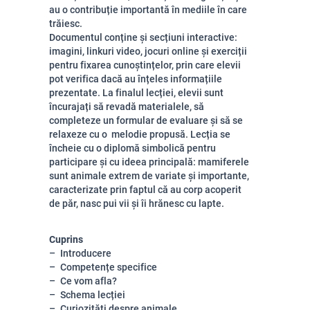
au o contribuție importantă în mediile în care
trăiesc.
Documentul conține și secțiuni interactive:
imagini, linkuri video, jocuri online și exerciții
pentru fixarea cunoștințelor, prin care elevii
pot verifica dacă au înțeles informațiile
prezentate. La finalul lecției, elevii sunt
încurajați să revadă materialele, să
completeze un formular de evaluare și să se
relaxeze cu o melodie propusă. Lecția se
încheie cu o diplomă simbolică pentru
participare și cu ideea principală: mamiferele
sunt animale extrem de variate și importante,
caracterizate prin faptul că au corp acoperit
de păr, nasc pui vii și îi hrănesc cu lapte.
Cuprins
Introducere
Competențe specifice
Ce vom afla?
Schema lecției
Curiozități despre animale