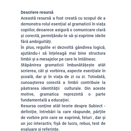
Descriere resursă
Această resursă a fost creată cu scopul de a
demonstra rolul esențial al gramaticii în viața
copiilor, deoarece asigură o comunicare clară
și corectă, permițându-le să-și exprime ideile
fără ambiguități.
În plus, regulile ei dezvoltă gândirea logică,
ajutându-i să înțeleagă mai bine structura
limbii și a mesajelor pe care le întâlnesc.
Stăpânirea gramaticii îmbunătățește atât
scrierea, cât și vorbirea, aspecte esențiale în
școală, dar și în viața de zi cu zi. Totodată,
cunoașterea corectă a limbii contribuie la
păstrarea identității culturale. Din aceste
motive, gramatica reprezintă o parte
fundamentală a educației.
Resursa conține atât teorie despre Subiect -
definiție, întrebări la care răspunde, părțile
de vorbire prin care se exprimă, feluri , dar și
un joc interactiv, fișă de lucru, rebus, test de
evaluare și referințe.