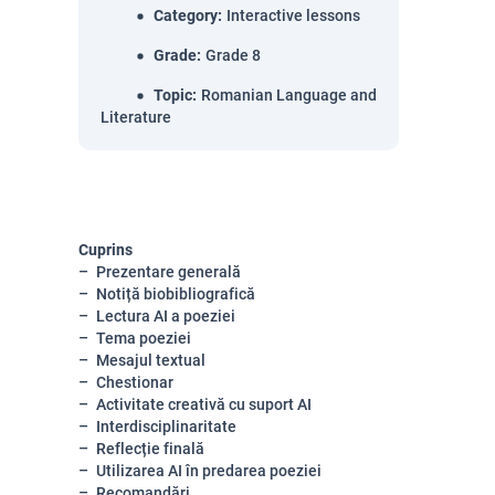
Category
:
Interactive lessons
Grade
:
Grade 8
Topic
:
Romanian Language and
Literature
Cuprins
Prezentare generală
Notiță biobibliografică
Lectura AI a poeziei
Tema poeziei
Mesajul textual
Chestionar
Activitate creativă cu suport AI
Interdisciplinaritate
Reflecție finală
Utilizarea AI în predarea poeziei
Recomandări