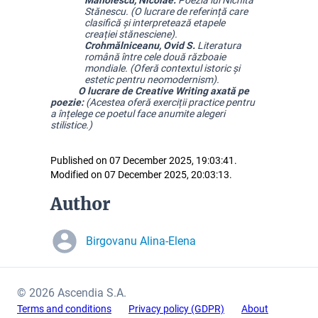
Manolescu, Nicolae. 
Poezia lui Nichita 
Stănescu. (O lucrare de referință care 
clasifică și interpretează etapele 
creației stănesciene).
Crohmălniceanu, Ovid S. 
Literatura 
română între cele două războaie 
mondiale. (Oferă contextul istoric și 
estetic pentru neomodernism).
             O lucrare de Creative Writing axată pe 
poezie: 
(Acestea oferă exerciții practice pentru 
a înțelege ce poetul face anumite alegeri 
stilistice.)
Published on 07 December 2025, 19:03:41.
Modified on 07 December 2025, 20:03:13.
Author
Birgovanu Alina-Elena
© 2026 Ascendia S.A.
Terms and conditions
Privacy policy (GDPR)
About