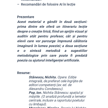
Recomandări de folosire AI în lecție
Prezentare
Acest material e gândit în două secțiuni: 
prima dintre ele oferă un itinerariu lecție 
despre o creație lirică, fiind un sprijin vizual și 
auditiv atât pentru profesor, cât și pentru 
elevii care vor parcurge împreună călătoria 
imaginară în lumea poeziei; a doua secțiune 
e o sinteză metodică a sugestiilor 
metodologice prin care poate fi predată 
poezia cu ajutorul inteligenței artificiale.
Resurse:
Stănescu, Nichita. 
Opere. Ediție 
integrală, de preferat cele îngrijite de 
editori competenți (ex: ed. de 
Alexandru Condeescu).
Pop, Ion. 
Nichita Stănescu: spațiul și 
măștile. (O analiză profundă a temelor 
centrale, inclusiv a raportului poetului 
cu limbajul).