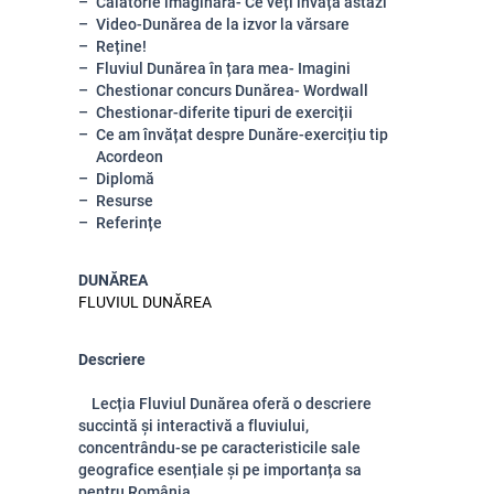
Călătorie imaginară- Ce veți învăța astăzi
Video-Dunărea de la izvor la vărsare
Reține!
Fluviul Dunărea în țara mea- Imagini
Chestionar concurs Dunărea- Wordwall
Chestionar-diferite tipuri de exerciții
Ce am învățat despre Dunăre-exercițiu tip
Acordeon
Diplomă
Resurse
Referințe
DUNĂREA
FLUVIUL DUNĂREA
Descriere
Lecția Fluviul Dunărea oferă o descriere
succintă și interactivă a fluviului,
concentrându-se pe caracteristicile sale
geografice esențiale și pe importanța sa
pentru România.