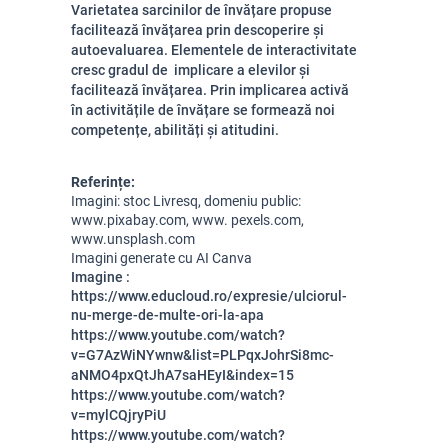
Varietatea sarcinilor de învățare propuse
facilitează învățarea prin descoperire și
autoevaluarea. Elementele de interactivitate
cresc gradul de implicare a elevilor și
facilitează învățarea. Prin implicarea activă
în activitățile de învățare se formează noi
competențe, abilități și atitudini.
Referințe:
Imagini: stoc Livresq, domeniu public:
www.pixabay.com
, www. pexels.com,
www.unsplash.com
Imagini generate cu AI Canva
Imagine :
https://www.educloud.ro/expresie/ulciorul-
nu-merge-de-multe-ori-la-apa
https://www.youtube.com/watch?
v=G7AzWiNYwnw&list=PLPqxJohrSi8mc-
aNMO4pxQtJhA7saHEyI&index=15
https://www.youtube.com/watch?
v=mylCQjryPiU
https://www.youtube.com/watch?