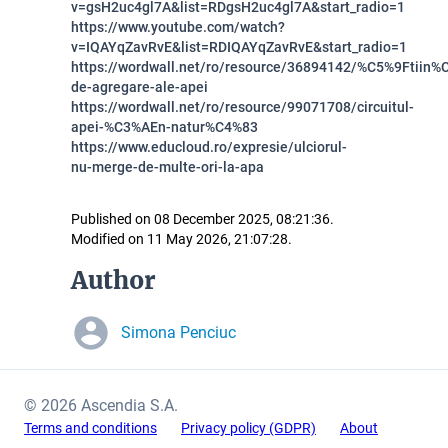
v=gsH2uc4gl7A&list=RDgsH2uc4gl7A&start_radio=1
https://www.youtube.com/watch?
v=IQAYqZavRvE&list=RDIQAYqZavRvE&start_radio=1
https://wordwall.net/ro/resource/36894142/%C5%9Ftiin%
de-agregare-ale-apei
https://wordwall.net/ro/resource/99071708/circuitul-
apei-%C3%AEn-natur%C4%83
https://www.educloud.ro/expresie/ulciorul-
nu-merge-de-multe-ori-la-apa
Published on 08 December 2025, 08:21:36.
Modified on 11 May 2026, 21:07:28.
Author
Simona Penciuc
© 2026 Ascendia S.A.
Terms and conditions
Privacy policy (GDPR)
About