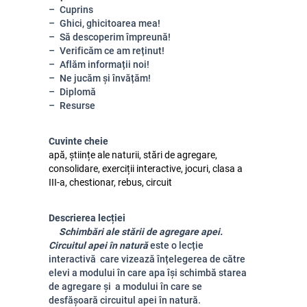
Cuprins
Ghici, ghicitoarea mea!
Să descoperim împreună!
Verificăm ce am reținut!
Aflăm informații noi!
Ne jucăm și învățăm!
Diplomă
Resurse
Cuvinte cheie
apă, științe ale naturii, stări de agregare,
consolidare, exerciții interactive, jocuri, clasa a
III-a, chestionar, rebus, circuit
Descrierea lecției
Schimbări ale stării de agregare apei.
Circuitul apei în natură
este o lecție
interactivă care vizează înțelegerea de către
elevi a modului în care apa își schimbă starea
de agregare și a modului în care se
desfășoară circuitul apei în natură.