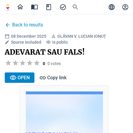
Back to results
08 December 2025
GLĂVAN V. LUCIAN IONUȚ
Source included
Is public
ADEVARAT SAU FALS!
0
0 votes
OPEN
Copy link