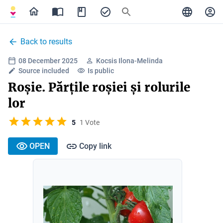
Back to results
08 December 2025
Kocsis Ilona-Melinda
Source included
Is public
Roșie. Părțile roșiei și rolurile
lor
5
1 Vote
OPEN
Copy link