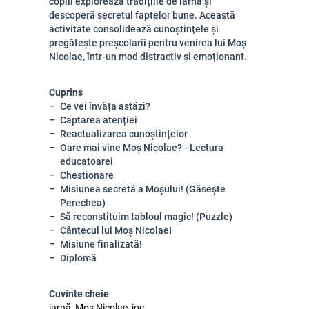
copiii explorează tradițiile de iarnă și
descoperă secretul faptelor bune. Această
activitate consolidează cunoștințele și
pregătește preșcolarii pentru venirea lui Moș
Nicolae, într-un mod distractiv și emoționant.
Cuprins
Ce vei învăța astăzi?
Captarea atenției
Reactualizarea cunoștințelor
Oare mai vine Moș Nicolae? - Lectura
educatoarei
Chestionare
Misiunea secretă a Moșului! (Găsește
Perechea)
Să reconstituim tabloul magic! (Puzzle)
Cântecul lui Moș Nicolae
!
Misiune finalizată!
Diplomă
Cuvinte cheie
iarnă, Moș Nicolae, joc