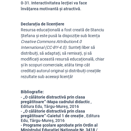
0-31. Interactivitatea lecției va face
învățarea motivantă și atractivă.
Declarația de licențiere
Resursa educațională a fost creată de Stanciu
Ștefana și este pusă la dispoziție sub licența
Creative Commons Attribution
4.0
International (CC-BY-4.0).
Sunteți liber să
distribuiți, să adaptați, să remixați, și să
modificați această resursă educațională, chiar
și în scopuri comerciale, atâta timp cât
creditați autorul original și distribuiți creațiile
rezultate sub aceeași licență!
Bibliografie:
-
„O călătorie distractivă prin clasa
pregătitoare”-Mapa cadrului didactic
,
Editura Edu, Târgu-Mureș, 2016
-
„O călătorie distractivă prin clasa
pregătitoare”-Caietul 1 de creație
, Editura
Edu, Târgu-Mureș, 2016
-
Programe şcolare aprobate prin Ordin al
Ministrului Educaţiei Naţionale Nr. 3418
/