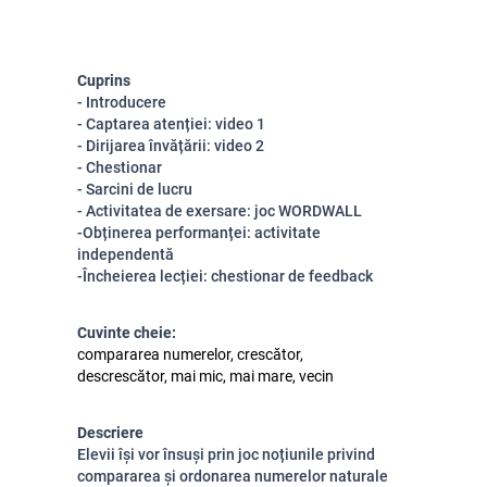
Cuprins
- Introducere
- Captarea atenției: video 1
- Dirijarea învățării: video 2
- Chestionar
- Sarcini de lucru
- Activitatea de exersare: joc WORDWALL
-Obținerea performanței: activitate
independentă
-Încheierea lecției: chestionar de feedback
Cuvinte cheie:
compararea numerelor, crescător,
descrescător, mai mic, mai mare, vecin
Descriere
Elevii își vor însuși prin joc noțiunile privind
compararea și ordonarea numerelor naturale