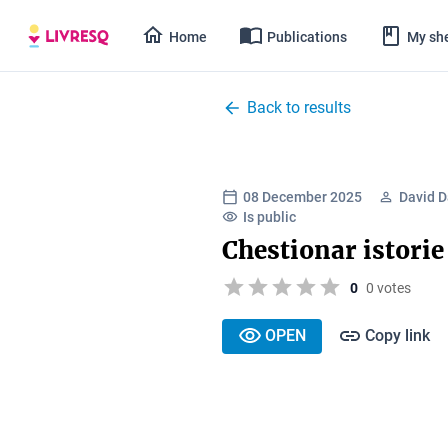
Home
Publications
My she
Back to results
08 December 2025
David D
Is public
Chestionar istorie
0
0 votes
OPEN
Copy link