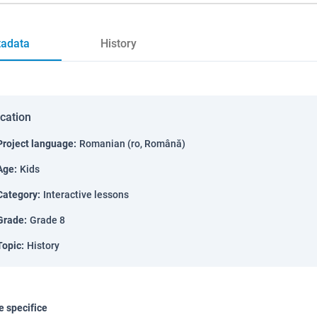
adata
History
ication
Project language
:
Romanian (ro, Română)
Age
:
Kids
Category
:
Interactive lessons
Grade
:
Grade 8
Topic
:
History
 specifice