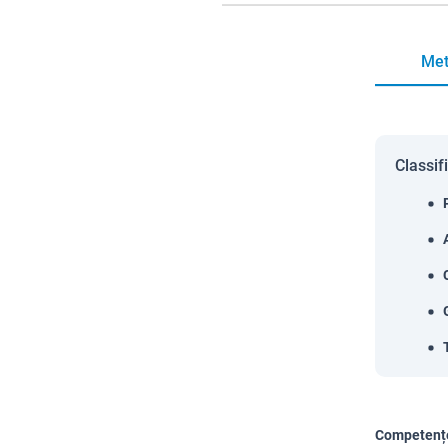
Met
Classif
Competențe