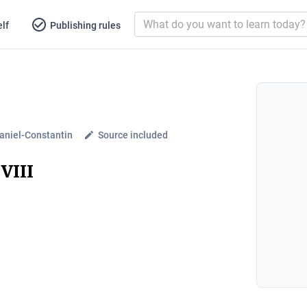
lf
Publishing rules
aniel-Constantin
Source included
 VIII