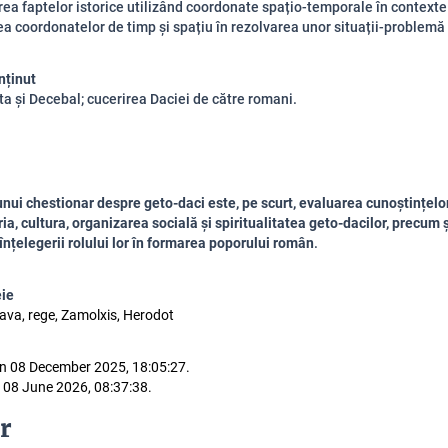
rea faptelor istorice utilizând coordonate spațio-temporale în contexte 
rea coordonatelor de timp și spațiu în rezolvarea unor situații-problemă
nținut
ta și Decebal; cucerirea Daciei de către romani.
unui chestionar despre geto-daci este, pe scurt,
evaluarea cunoștințelor
ria, cultura, organizarea socială și spiritualitatea geto-dacilor
, precum ș
 înțelegerii rolului lor în formarea poporului român
.
eie
dava, rege, Zamolxis, Herodot
n 08 December 2025, 18:05:27.
 08 June 2026, 08:37:38.
r