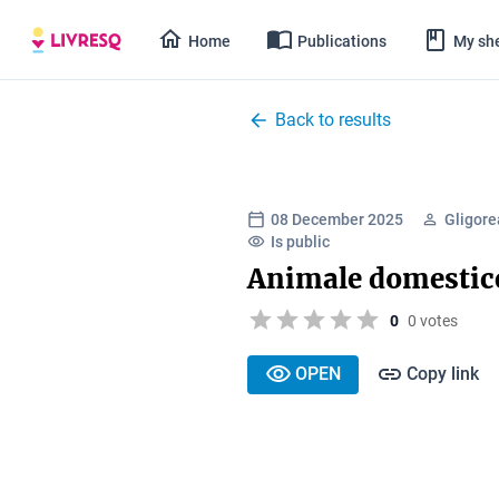
Home
Publications
My she
Back to results
08 December 2025
Gligore
Is public
Animale domestic
0
0 votes
OPEN
Copy link