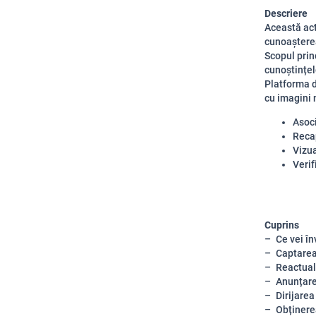
Descriere
Această act
cunoașterea
Scopul prin
cunoștințel
Platforma d
cu imagini m
Asoci
Recap
Vizua
Verif
Cuprins
Ce vei în
Captarea
Reactual
Anunțar
Dirijarea
Obținere