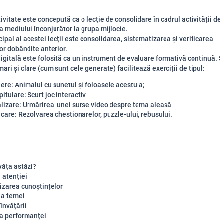
ivitate este concepută ca o lecție de consolidare în cadrul activității d
 mediului înconjurător la grupa mijlocie.
cipal al acestei lecții este consolidarea, sistematizarea și verificarea
or dobândite anterior.
igitală este folosită ca un instrument de evaluare formativă continuă. 
ari și clare (cum sunt cele generate) facilitează exerciții de tipul:
ere: Animalul cu sunetul și foloasele acestuia;
itulare: Scurt joc interactiv
lizare: Urmărirea unei surse video despre tema aleasă
icare: Rezolvarea chestionarelor, puzzle-ului, rebusului.
văța astăzi?
 atenției
izarea cunoștințelor
ea temei
 învățării
a performanței