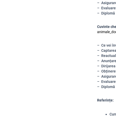
Asigurare
Evaluarea
Diplomă
Cuvinte ch
animale_dom
Ce vei în
Captarea
Reactual
Anunțar
Dirijarea
Obținere
Asigurare
Evaluarea
Diplomă
Referințe:
Curr