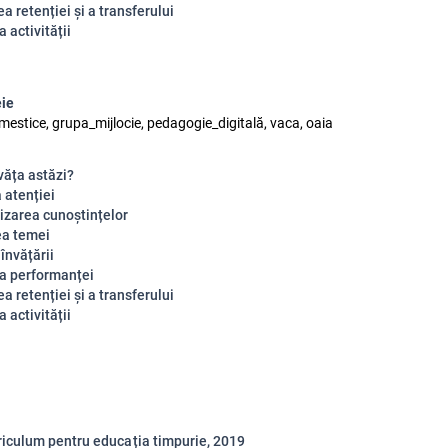
a retenției și a transferului
 activității
eie
estice, grupa_mijlocie, pedagogie_digitală, vaca, oaia
văța astăzi?
 atenției
izarea cunoștințelor
ea temei
 învățării
a performanței
a retenției și a transferului
 activității
i
c
ulum
p
e
n
t
ru
edu
ca
ț
i
a
t
impu
r
ie, 2019