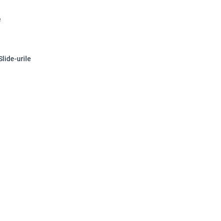
e
Slide-urile