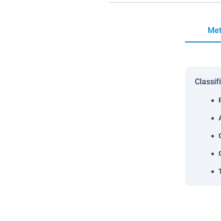
Met
Classif