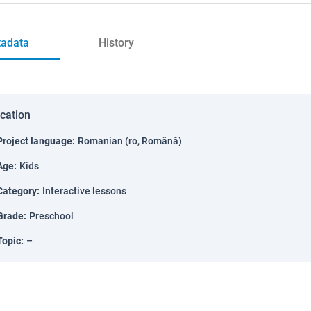
adata
History
ication
Project language
:
Romanian (ro, Română)
Age
:
Kids
Category
:
Interactive lessons
Grade
:
Preschool
Topic
:
–