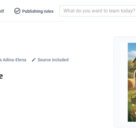
lf
Publishing rules
a Adina-Elena
Source included
e