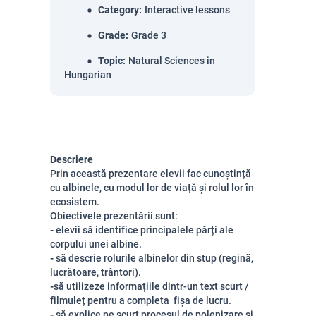
Category
:
Interactive lessons
Grade
:
Grade 3
Topic
:
Natural Sciences in
Hungarian
Descriere
Prin această prezentare elevii fac cunoștință
cu albinele, cu modul lor de viață și rolul lor în
ecosistem.
Obiectivele prezentării sunt:
-
elevii să identifice principalele părți ale
corpului unei albine.
-
să descrie rolurile albinelor din stup (regină,
lucrătoare, trântori).
-
să utilizeze informațiile dintr-un text scurt /
filmuleț pentru a completa fișa de lucru.
-
să explice pe scurt procesul de polenizare și