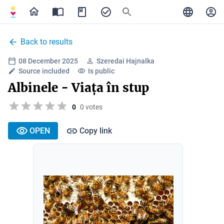
Back to results
08 December 2025
Szeredai Hajnalka
Source included
Is public
Albinele - Viața în stup
0
0 votes
OPEN
Copy link