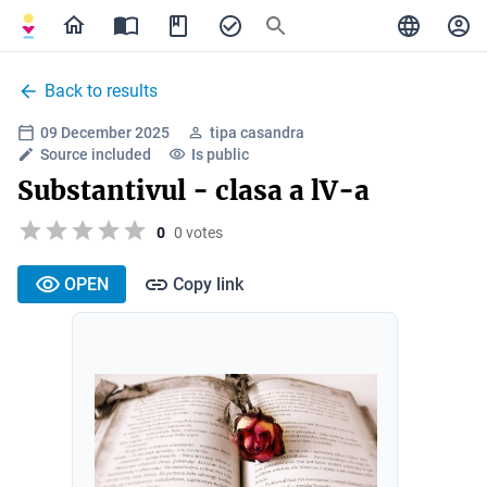
Back to results
09 December 2025
tipa casandra
Source included
Is public
Substantivul - clasa a lV-a
0
0 votes
OPEN
Copy link