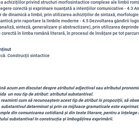
ea achizițiilor privind structuri morfosintactice complexe ale limbii româ
legere corectă și exprimare nuanțată a intențiilor comunicative - 4.3 A
de dinamică a limbii, prin utilizarea achizițiilor de sintaxă, morfologie
mantică prin raportare la limbile moderne - 4.5 Dezvoltarea gândirii logi
naliză, sinteză, generalizare și abstractizare), prin utilizarea deprinde
corectă în limba română literară, în procesul de învățare pe tot parcurs
nținut
că. Construcții sintactice
acum am discutat despre atributul adjectival sau atributul pronomin
da un nou tip de atribut: atributul substantival.
minti cum să recunoaștem acest tip de atribut în propoziții, să ob
 substantivul determinat și prin ce mijloace gramaticale este exprima
mple din comunicarea cotidiană și din texte literare, pentru a înțelege
tului substantival în construcția și îmbogățirea exprimării.