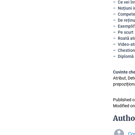
Ce vei în
Noțiuni 
Compete
De reținu
Exemplifi
Pe scurt
Roată at
Video-at
Chestion
Diplomă
Cuvinte ch
Atribut, Det
prepoziționa
Published o
Modified on
Autho
Co