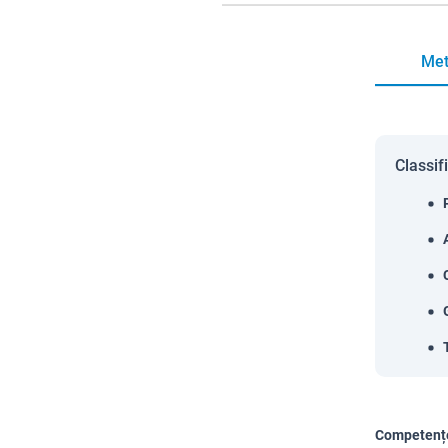
Met
Classif
Competențe