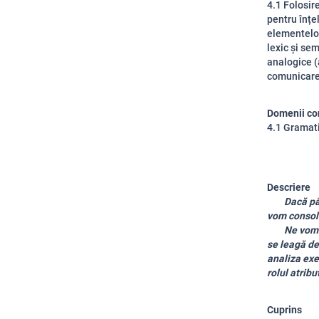
4.1 Folosir
pentru înțe
elementelor 
lexic și se
analogice (a
comunicare 
Domenii co
4.1 Gramati
Descriere
Dacă până 
vom consoli
Ne vom rea
se leagă de
analiza exe
rolul atribu
Cuprins