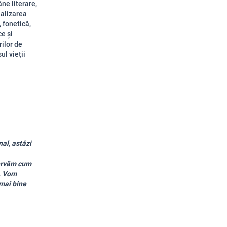
ne literare,
nalizarea
, fonetică,
ce și
rilor de
ul vieții
al, astăzi
servăm cum
t. Vom
 mai bine