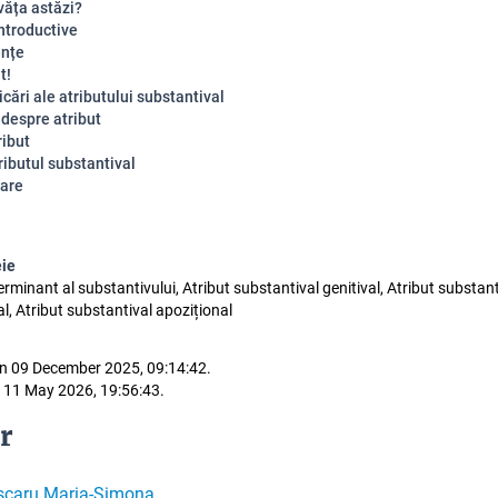
văța astăzi?
introductive
nțe
t!
cări ale atributului substantival
 despre atribut
ribut
ributul substantival
are
eie
erminant al substantivului, Atribut substantival genitival, Atribut substant
l, Atribut substantival apozițional
n 09 December 2025, 09:14:42.
 11 May 2026, 19:56:43.
r
scaru Maria-Simona