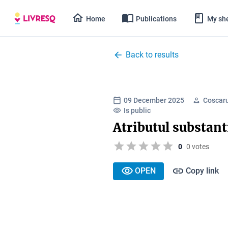
Home
Publications
My she
Back to results
09 December 2025
Coscar
Is public
Atributul substant
0
0 votes
OPEN
Copy link