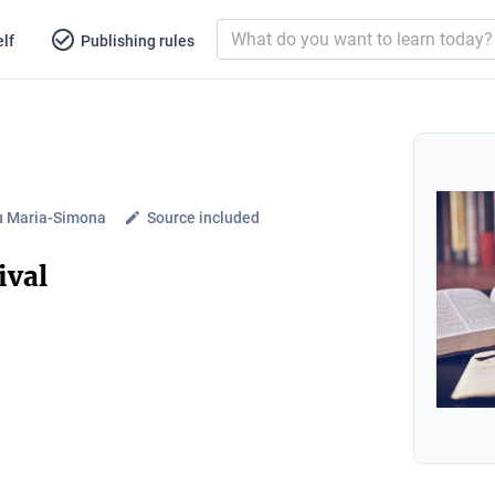
lf
Publishing rules
u Maria-Simona
Source included
ival