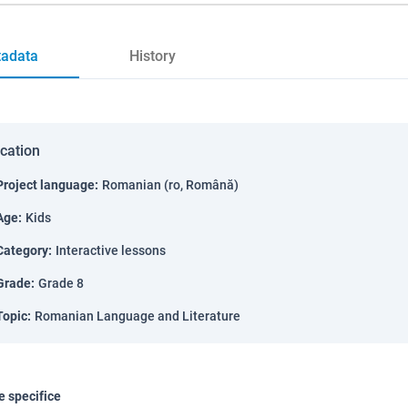
adata
History
ication
Project language
:
Romanian (ro, Română)
Age
:
Kids
Category
:
Interactive lessons
Grade
:
Grade 8
Topic
:
Romanian Language and Literature
 specifice