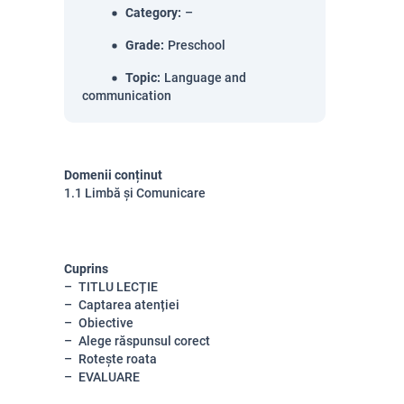
Category
:
–
Grade
:
Preschool
Topic
:
Language and
communication
Domenii conținut
1.1 Limbă și Comunicare
Cuprins
TITLU LECȚIE
Captarea atenției
Obiective
Alege răspunsul corect
Rotește roata
EVALUARE