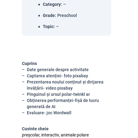
Category
:
–
Grade
:
Preschool
Topic
:
–
Cuprins
Date generale despre activitate
Captarea atenției- foto pixabay
Prezentarea noului conținut și dirijarea
învățării- video pixabay
Pinguinul și ursul polar-twinkl ar
Obținerea performanței-fișă de lucru
generată de AI
Evaluare- joc Wordwall
Cuvinte cheie
preșcolar, interactiv, animale polare