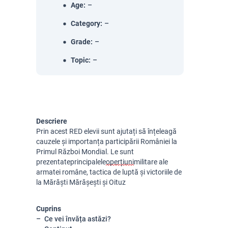
Age
:
–
Category
:
–
Grade
:
–
Topic
:
–
Descriere
Prin acest RED elevii sunt ajutați să înțeleagă
cauzele și importanța participării României la
Primul Război Mondial. Le sunt
prezentate
principalele
operțiuni
militare ale
armatei române, tactica de luptă și victoriile de
la Mărăști Mărășești și Oituz
Cuprins
Ce vei învăța astăzi?