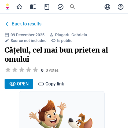
Back to results
09 December 2025
Plugariu Gabriela
Source not included
Is public
Cățelul, cel mai bun prieten al
omului
0
0 votes
OPEN
Copy link