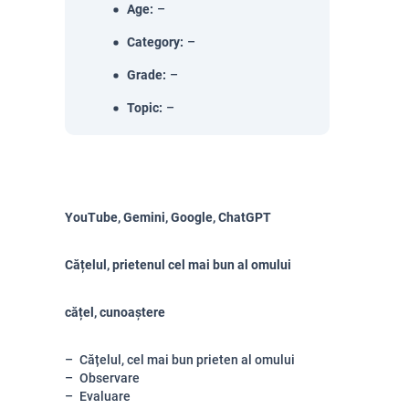
Age
:
–
Category
:
–
Grade
:
–
Topic
:
–
YouTube, Gemini, Google, ChatGPT
Cățelul, prietenul cel mai bun al omului
cățel, cunoaștere
Cățelul, cel mai bun prieten al omului
Observare
Evaluare