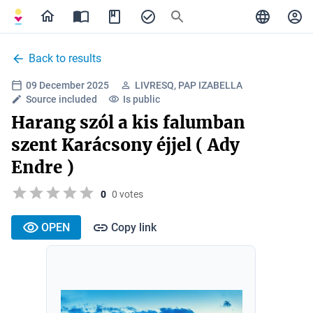
Back to results
09 December 2025
LIVRESQ, PAP IZABELLA
Source included
Is public
Harang szól a kis falumban
szent Karácsony éjjel ( Ady
Endre )
0
0 votes
OPEN
Copy link