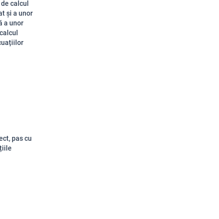
 de calcul
t și a unor
ă a unor
 calcul
uațiilor
ect, pas cu
iile