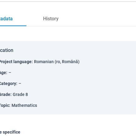
adata
History
ication
Project language
:
Romanian (ro, Română)
Age
:
–
Category
:
–
Grade
:
Grade 8
Topic
:
Mathematics
 specifice