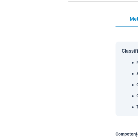
Met
Classif
Competențe