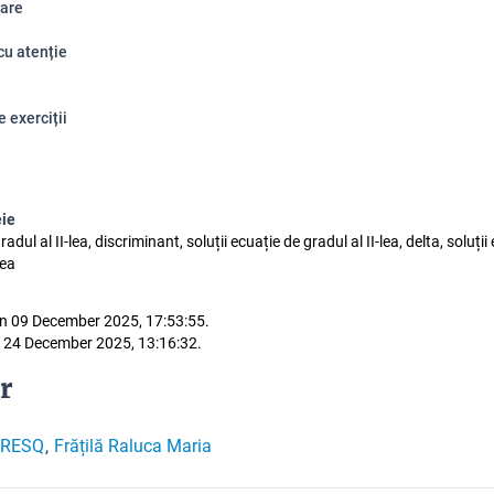
are
cu atenție
e exerciții
eie
adul al II-lea, discriminant, soluții ecuație de gradul al II-lea, delta, soluții
lea
n 09 December 2025, 17:53:55.
 24 December 2025, 13:16:32.
r
VRESQ
Frățilă Raluca Maria
,