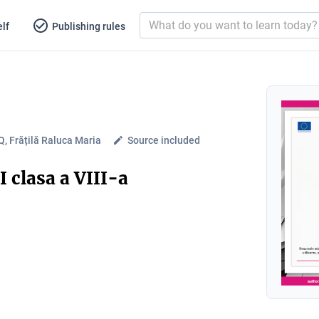
lf
Publishing rules
, Frățilă Raluca Maria
Source included
I clasa a VIII-a