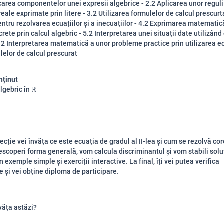
icarea componentelor unei expresii algebrice - 2.2 Aplicarea unor reguli
eale exprimate prin litere - 3.2 Utilizarea formulelor de calcul prescurta
entru rezolvarea ecuațiilor și a inecuațiilor - 4.2 Exprimarea matematic
crete prin calcul algebric - 5.2 Interpretarea unei situații date utilizând
6.2 Interpretarea matematică a unor probleme practice prin utilizarea ec
lelor de calcul prescurat
nținut
lgebric în ℝ
ecție vei învăța ce este ecuația de gradul al II-lea și cum se rezolvă cor
scoperi forma generală, vom calcula discriminantul și vom stabili soluț
n exemple simple și exerciții interactive. La final, îți vei putea verifica
e și vei obține diploma de participare.
văța astăzi?