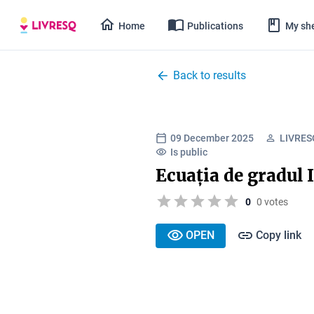
Home
Publications
My she
Back to results
09 December 2025
LIVRESQ
Is public
Ecuația de gradul I
0
0 votes
OPEN
Copy link