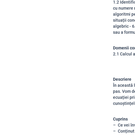
1.2 Identif
cu numere r
algoritmi p
situații con
algebric - 
sau a formu
Domenii co
2.1 Calcul a
Descriere
În această l
pas. Vom de
ecuației pri
cunoștințel
Cuprins
Ce vei în
Conținut