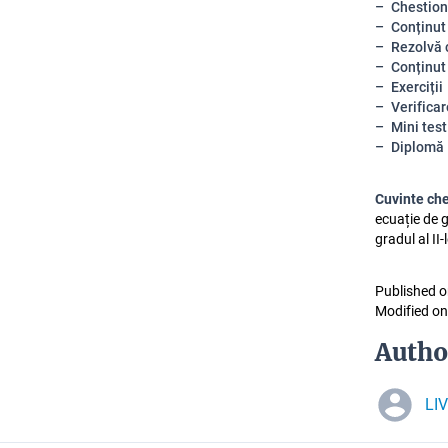
Chestion
Conținut
Rezolvă 
Conținut
Exerciții
Verificar
Mini test
Diplomă
Cuvinte ch
ecuație de gr
gradul al II-
Published o
Modified on
Autho
LI