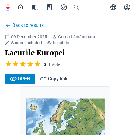
Back to results
09 December 2025
Gorea Lăcrămioara
Source included
Is public
Lacurile Europei
5
1 Vote
OPEN
Copy link