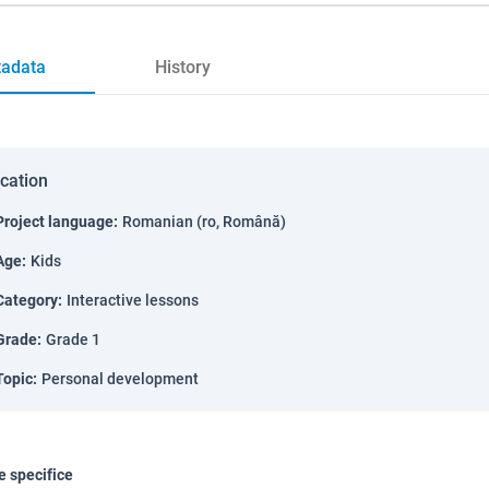
adata
History
ication
Project language
:
Romanian (ro, Română)
Age
:
Kids
Category
:
Interactive lessons
Grade
:
Grade 1
Topic
:
Personal development
 specifice