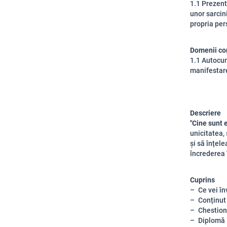
1.1 Prezent
unor sarcin
propria pe
Domenii co
1.1 Autocuno
manifestare
Descriere
"Cine sunt 
unicitatea,
și să înțele
încrederea î
Cuprins
Ce vei în
Conținut
Chestion
Diplomă