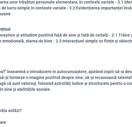
area unor trăsături personale elementare, în contexte variate - 3.1 Iden
i de lucru simple în contexte variate - 3.2 Evidențierea importanței învă
rsoană
nținut
aștere și atitudine pozitivă față de sine și față de ceilalți - 2.1 Trăire 
 emoțională, starea de bine - 2.3 Interacțiuni simple cu ființe și obiect
eu?"
înseamnă o introducere în autocunoaștere, ajutând copiii să-și de
 să-și formeze o imagine pozitivă despre sine, să-și recunoască talentel
agă că sunt valoroși, folosind activități ludice și structurate pentru a co
n sine și abilitățile sociale.
văța astăzi?
are