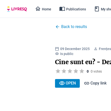
Home
Publications
My she
Back to results
09 December 2025
Frențes
Is public
Cine sunt eu? - De
0
0 votes
OPEN
Copy link