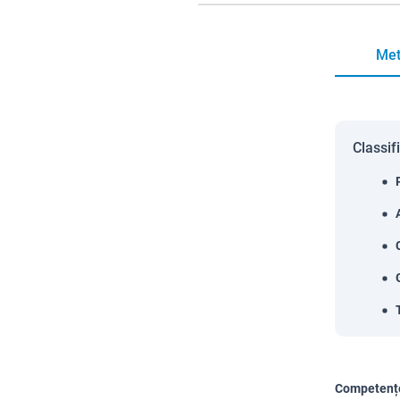
Met
Classif
Competențe