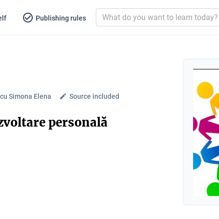
lf
Publishing rules
cu Simona Elena
Source included
zvoltare personală