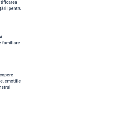
tificarea
țării pentru
și
e familiare
scopere
e, emoțiile
nstrui