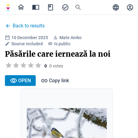
Back to results
10 December 2025
Mate Aniko
Source included
Is public
Păsările care iernează la noi
0
0 votes
OPEN
Copy link