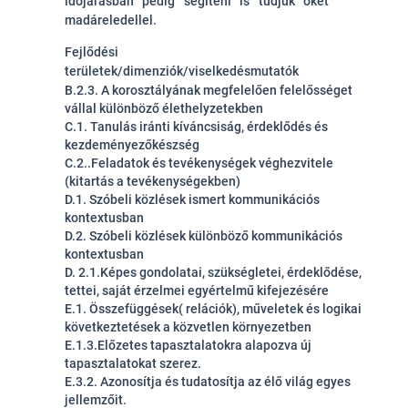
időjárásban pedig segíteni is tudjuk őket
madáreledellel.
Fejlődési
területek/dimenziók/viselkedésmutatók
B.2.3. A korosztályának megfelelően felelősséget
vállal különböző élethelyzetekben
C.1. Tanulás iránti kíváncsiság, érdeklődés és
kezdeményezőkészség
C.2..Feladatok és tevékenységek véghezvitele
(kitartás a tevékenységekben)
D.1. Szóbeli közlések ismert kommunikációs
kontextusban
D.2. Szóbeli közlések különböző kommunikációs
kontextusban
D. 2.1.Képes gondolatai, szükségletei, érdeklődése,
tettei, saját érzelmei egyértelmű kifejezésére
E.1. Összefüggések( relációk), műveletek és logikai
következtetések a közvetlen környezetben
E.1.3.Előzetes tapasztalatokra alapozva új
tapasztalatokat szerez.
E.3.2. Azonosítja és tudatosítja az élő világ egyes
jellemzőit.