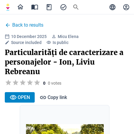
Back to results
10 December 2025
Micu Elena
Source included
Is public
Particularități de caracterizare a
personajelor - Ion, Liviu
Rebreanu
0
0 votes
OPEN
Copy link