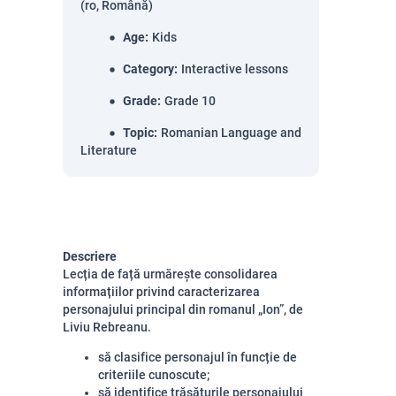
(ro, Română)
Age
:
Kids
Category
:
Interactive lessons
Grade
:
Grade 10
Topic
:
Romanian Language and
Literature
Descriere
Lecția de față urmărește consolidarea
informațiilor privind caracterizarea
personajului principal din romanul „Ion”, de
Liviu Rebreanu.
să clasifice personajul în funcție de
criteriile cunoscute;
să identifice trăsăturile personajului