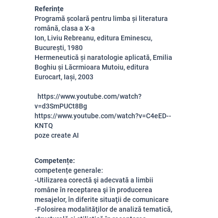
Referințe
Programă școlară pentru limba și literatura
română, clasa a X-a
Ion, Liviu Rebreanu, editura Eminescu,
București, 1980
Hermeneutică și naratologie aplicată, Emilia
Boghiu și Lăcrmioara Mutoiu, editura
Eurocart, Iași, 2003
https://www.youtube.com/watch?
v=d3SmPUCt8Bg
https://www.youtube.com/watch?v=C4eED--
KNTQ
poze create AI
Competențe:
competențe generale:
-Utilizarea corectă şi adecvată a limbii
române în receptarea şi în producerea
mesajelor, în diferite situaţii de comunicare
-Folosirea modalităţilor de analiză tematică,