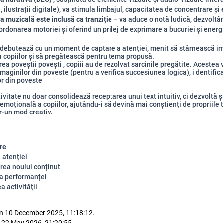
, ilustrații digitale), va stimula limbajul, capacitatea de concentrare și
muzicală este inclusă ca tranziție
– va aduce o notă ludică, dezvoltâ
oordonarea motoriei și oferind un prilej de exprimare a bucuriei și energi
 debutează cu un moment de captare a atenției, menit să stârnească i
a copiilor și să pregătească pentru tema propusă.
ea poveștii povești , copiii au de rezolvat sarcinile pregătite. Acestea 
imaginilor
din poveste (pentru a verifica succesiunea logica), i
dentific
r din poveste
ivitate nu doar consolidează receptarea unui text intuitiv, ci dezvoltă ș
emoțională a copiilor, ajutându-i să devină mai conștienți de propriile tr
r-un mod creativ.
re
 atenției
rea noului conținut
a performanței
a activității
n 10 December 2025, 11:18:12.
 22 May 2026, 21:20:55.