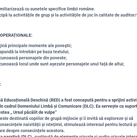
miliarizează cu sunetele specifice limbii române.
cipă la activitățile de grup și la activitățile de joc în calitate de auditor/
 OPERAȚIONALE:
ţină principale momente ale poveştii;
spundă la întrebări pe baza textului;
ecunoască personajele din poveste;
cunoască locul unde sunt așezate personajele unul față de altui;
:
ă Educațională Deschisă (RED)
a fost concepută pentru a sprijini activi
 în cadrul Domeniului Limbă și Comunicare (DLC).
Ea servește ca suport
stea „ Ursul păcălit de vulpe”
este destinată copiilor de grupă mijlocie și îi invită să exploreze și să
onsecințele naivității și istețimii, stimulează interesul pentru lectură și
re despre consecințele acestora.
 narativă (DLC)
, susținută de elemente vizuale și audio-vizuale inter