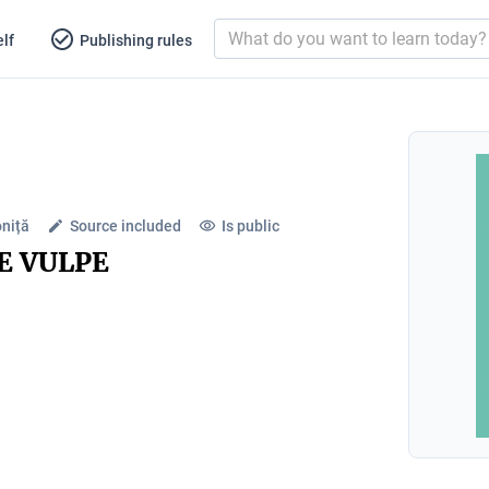
lf
Publishing rules
oniță
Source included
Is public
E VULPE