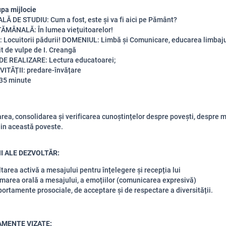
pa mijlocie
 DE STUDIU: Cum a fost, este și va fi aici pe Pământ?
MÂNALĂ: În lumea viețuitoarelor!
: Locuitorii pădurii! DOMENIUL: Limbă și Comunicare, educarea limbaj
it de vulpe de I. Creangă
E REALIZARE: Lectura educatoarei;
VITĂȚII: predare-învățare
-35 minute
rea, consolidarea și verificarea cunoștințelor despre povești, despre 
in această poveste.
I ALE DEZVOLTĂR:
tarea activă a mesajului pentru înțelegere și recepția lui
marea orală a mesajului, a emoțiilor (comunicarea expresivă)
rtamente prosociale, de acceptare și de respectare a diversității.
MENTE VIZATE: