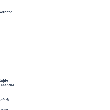
vorbitor.
tățile
 esențial
 oferă
active