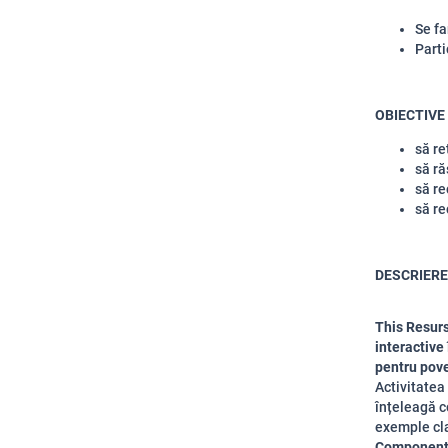
Se fa
Parti
OBIECTIVE
să re
să ră
să r
să re
DESCRIERE
This
Resurs
interactive
pentru
pove
Activitatea 
înțeleagă
c
exemple cla
Componenta