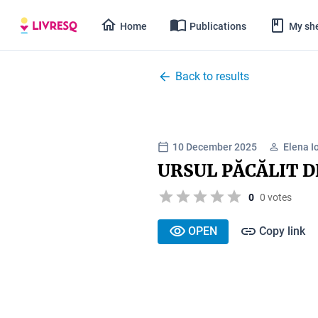
Home
Publications
My she
Back to results
10 December 2025
Elena I
URSUL PĂCĂLIT D
0
0 votes
OPEN
Copy link