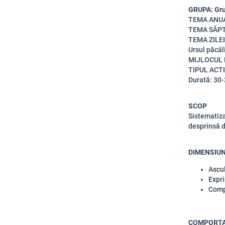
GRUPA: Gru
TEMA ANUALĂ
TEMA SĂPTĂ
TEMA ZILEI
Ursul păcăl
MIJLOCUL D
TIPUL ACTI
Durată: 30
SCOP
Sistematiza
desprinsă d
DIMENSIUN
Ascul
Expri
Compo
COMPORTA