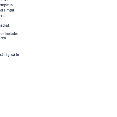
 empatia.
nd simțul
ei.
mediat
vor include:
area
i
ăiri și să le