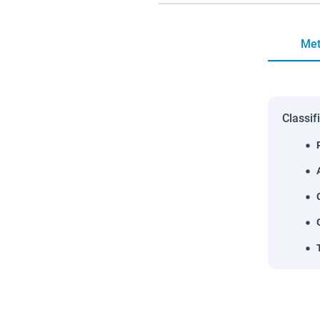
Met
Classif