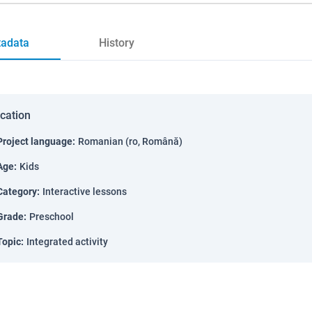
adata
History
ication
Project language
:
Romanian (ro, Română)
Age
:
Kids
Category
:
Interactive lessons
Grade
:
Preschool
Topic
:
Integrated activity