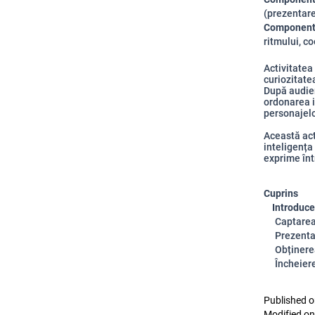
(prezentare
Componenta 
ritmului, c
Activitatea
curiozitate
După audier
ordonarea 
personajelo
Această act
inteligența 
exprime înt
Cuprins
Introduce
Captarea
Prezenta
Obținere
Încheiere
Published o
Modified on