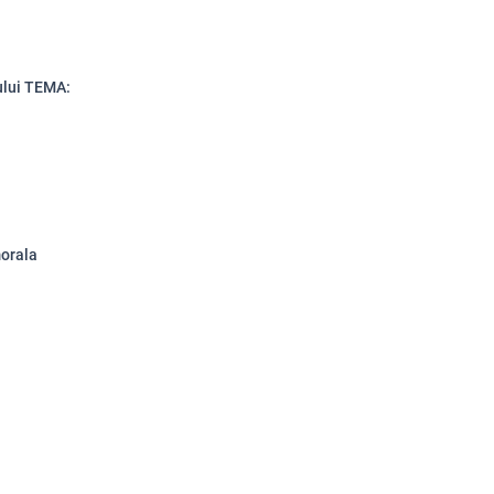
ului TEMA:
morala