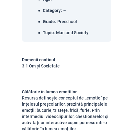
Category
:
–
Grade
:
Preschool
Topic
:
Man and Society
Domenii conținut
3.1 Om și Societate
Călătorie în lumea emoțiilor
Resursa definește conceptul de ,,emoție” pe
înțelesul preșcolarilor, prezintă principalele
emoții: bucurie, tristețe, frică, furie. Prin
intermediul videoclipurilor, chestionarelor și
activităților interactive copiii pornesc într-o
călătorie în lumea emoțiilor.