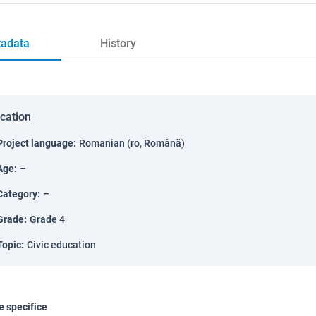
adata
History
ication
Project language
:
Romanian (ro, Română)
Age
:
–
Category
:
–
Grade
:
Grade 4
Topic
:
Civic education
 specifice