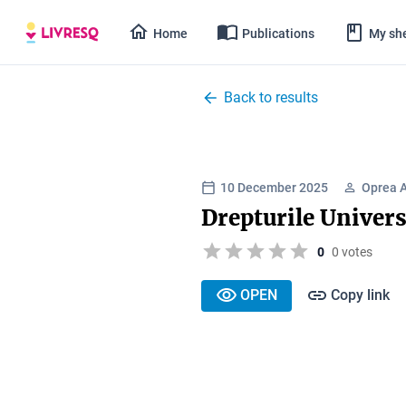
Home
Publications
My she
Back to results
10 December 2025
Oprea 
Drepturile Univers
0
0 votes
OPEN
Copy link