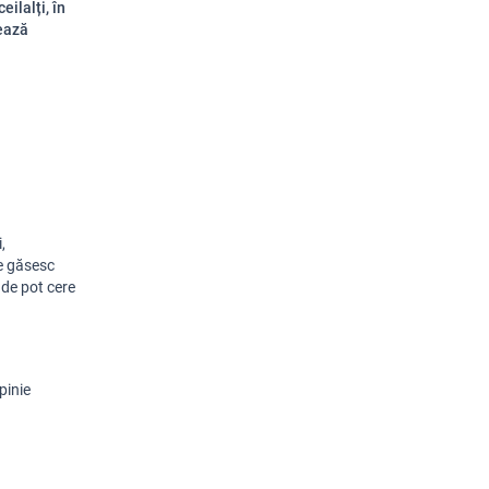
eilalți, în
vează
,
se găsesc
nde pot cere
pinie