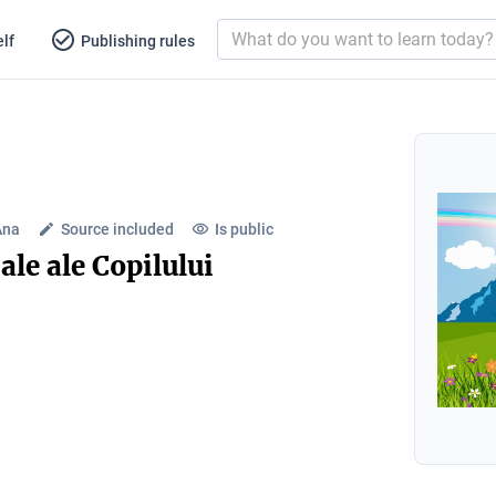
lf
Publishing rules
Ana
Source included
Is public
ale ale Copilului