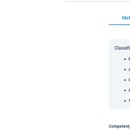
Met
Classif
Competențe