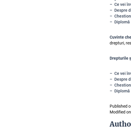
Ce vei în
Despre dr
Chestion
Diplomă
Cuvinte ch
drepturi, re
Drepturile ș
Ce vei în
Despre dr
Chestion
Diplomă
Published o
Modified on
Autho