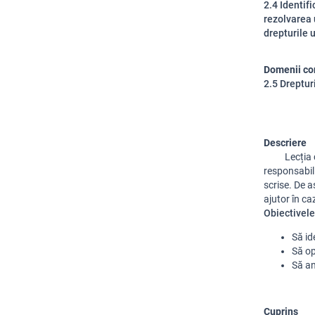
2.4 Identifi
rezolvarea 
drepturile 
Domenii co
2.5 Dreptur
Descriere
Lecția cupr
responsabili
scrise. De a
ajutor în ca
Obiectivele 
Să id
Să op
Să an
Cuprins