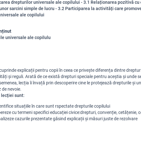
carea drepturilor universale ale copilului - 3.1 Relaționarea pozitivă cu c
unor sarcini simple de lucru - 3.2 Participarea la activități care promo
universale ale copilului
nținut
ile universale ale copilulu
inde explicații pentru copii în ceea ce privește diferența dintre drepturi
tăți și reguli. Arată de ce există drepturi speciale pentru aceștia și unde 
semenea, lecția îi învață prin descoperire cine le protejează drepturile și u
z de nevoie.
lecției sunt:
entifice situațiile în care sunt rspectate drepturile copilului
ereze cu termeni specifici educației civice:drepturi, convenție, cetățenie, o
alizeze cazurile prezentate găsind explicații și măsuri juste de rezolvare