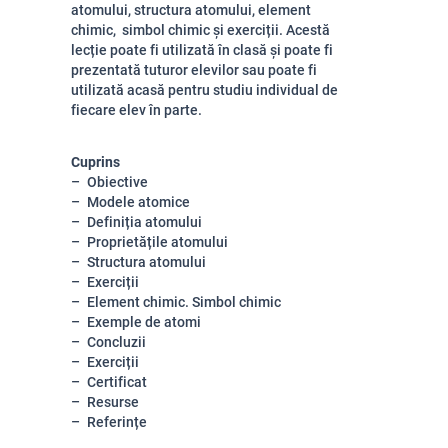
atomului, structura atomului, element
chimic, simbol chimic și exerciții. Acestă
lecție poate fi utilizată în clasă și poate fi
prezentată tuturor elevilor sau poate fi
utilizată acasă pentru studiu individual de
fiecare elev în parte.
Cuprins
Obiective
Modele atomice
Definiția atomului
Proprietățile atomului
Structura atomului
Exerciții
Element chimic. Simbol chimic
Exemple de atomi
Concluzii
Exerciții
Certificat
Resurse
Referințe