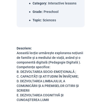
Category
:
Interactive lessons
Grade
:
Preschool
Topic
:
Sciences
Descriere:
Această lecție urmărește explorarea noțiunii
de familie și a mediului de viață, având și o
componentă digitală (Pedagogie Digitală ).
Competențe specifice:
B. DEZVOLTAREA SOCIO-EMOȚIONALĂ ;
C. CAPACITĂȚI ȘI ATITUDINI ÎN ÎNVĂȚARE;
D. DEZVOLTAREA LIMBAJULUI, A
COMUNICĂRII ȘI A PREMISELOR CITIRII ȘI
SCRIERII
E. DEZVOLTAREA COGNITIVĂ ȘI
CUNOAȘTEREA LUMII