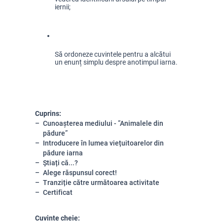
iernii;
Să ordoneze cuvintele pentru a alcătui 
un enunț simplu despre anotimpul iarna.
Cuprins:
Cunoașterea mediului - ”Animalele din
pădure”
Introducere în lumea viețuitoarelor din
pădure iarna
Știați că...?
Alege răspunsul corect!
Tranziție către următoarea activitate
Certificat
Cuvinte cheie: