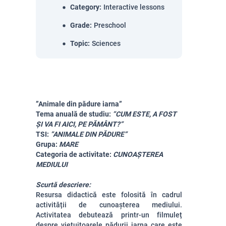
Category
:
Interactive lessons
Grade
:
Preschool
Topic
:
Sciences
”Animale din pădure iarna”
Tema anuală de studiu:
”CUM ESTE, A FOST
ȘI VA FI AICI, PE PĂMÂNT?”
TSI:
”ANIMALE DIN PĂDURE”
Grupa:
MARE
Categoria de activitate:
CUNOAȘTEREA
MEDIULUI
Scurtă descriere:
Resursa didactică este folosită în cadrul
activității de cunoașterea mediului.
Activitatea debutează printr-un filmuleț
despre viețuitoarele pădurii iarna care este