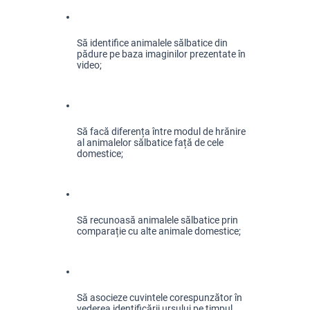
Să identifice animalele sălbatice din 
pădure pe baza imaginilor prezentate în 
video;
Să facă diferența între modul de hrănire 
al animalelor sălbatice față de cele 
domestice;
Să recunoasă animalele sălbatice prin 
comparație cu alte animale domestice;
Să asocieze cuvintele corespunzător în 
vederea identificării ursului pe timpul 