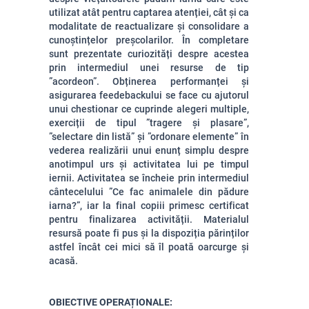
utilizat atât pentru captarea atenției, cât și ca
modalitate de reactualizare și consolidare a
cunoștințelor preșcolarilor. În completare
sunt prezentate curiozități despre acestea
prin intermediul unei resurse de tip
”acordeon”. Obținerea performanței și
asigurarea feedebackului se face cu ajutorul
unui chestionar ce cuprinde alegeri multiple,
exerciții de tipul ”tragere și plasare”,
”selectare din listă” și ”ordonare elemente” în
vederea realizării unui enunț simplu despre
anotimpul urs și activitatea lui pe timpul
iernii. Activitatea se încheie prin intermediul
cântecelului ”Ce fac animalele din pădure
iarna?”, iar la final copiii primesc certificat
pentru finalizarea activității. Materialul
resursă poate fi pus și la dispoziția părinților
astfel încât cei mici să îl poată oarcurge și
acasă.
OBIECTIVE OPERAȚIONALE: