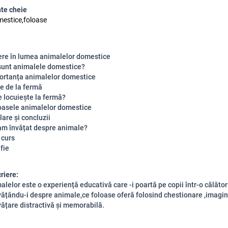
te cheie
estice,foloase
ere în lumea animalelor domestice
sunt animalele domestice?
ortanța animalelor domestice
e de la fermă
e locuiește la fermă?
oasele animalelor domestice
are și concluzii
am învățat despre animale?
 curs
fie
riere:
lelor este o experiență educativă care -i poartă pe copii într-o călător
vățându-i despre animale,ce foloase oferă folosind chestionare ,imagini
vățare distractivă și memorabilă.