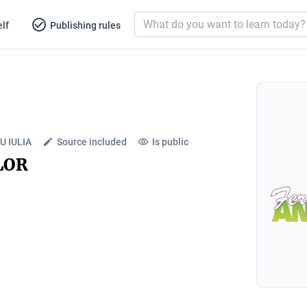
lf
Publishing rules
U IULIA
Source included
Is public
LOR