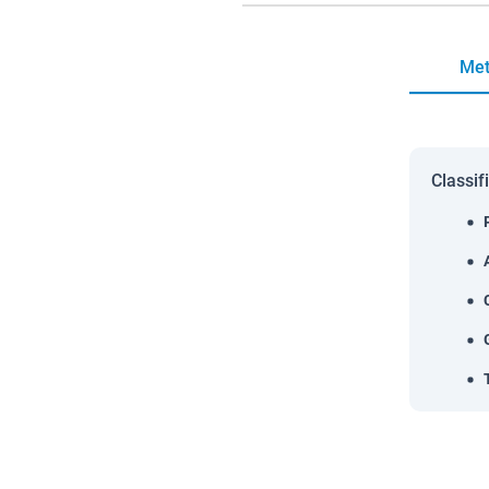
Met
Classif