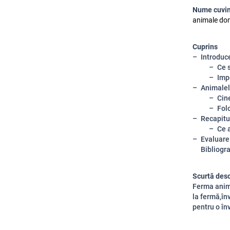
Nume cuvin
animale dom
Cuprins
Introduc
Ce 
Imp
Animalel
Cin
Fol
Recapitul
Ce 
Evaluare
Bibliogra
Scurtă desc
Ferma anima
la fermă,în
pentru o în