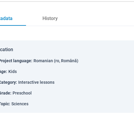
adata
History
ication
Project language
:
Romanian (ro, Română)
Age
:
Kids
Category
:
Interactive lessons
Grade
:
Preschool
Topic
:
Sciences