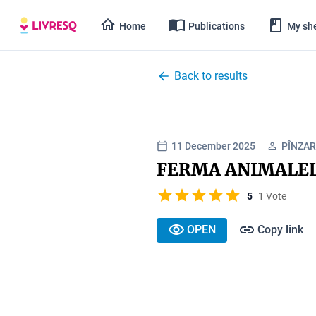
Home
Publications
My she
Back to results
11 December 2025
PÎNZAR
FERMA ANIMALE
5
1 Vote
OPEN
Copy link