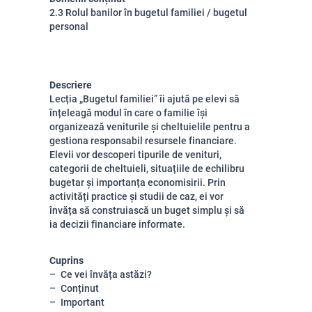
2.3 Rolul banilor în bugetul familiei / bugetul
personal
Descriere
Lecția „Bugetul familiei” îi ajută pe elevi să
înțeleagă modul în care o familie își
organizează veniturile și cheltuielile pentru a
gestiona responsabil resursele financiare.
Elevii vor descoperi tipurile de venituri,
categorii de cheltuieli, situațiile de echilibru
bugetar și importanța economisirii. Prin
activități practice și studii de caz, ei vor
învăța să construiască un buget simplu și să
ia decizii financiare informate.
Cuprins
Ce vei învăța astăzi?
Conținut
Important