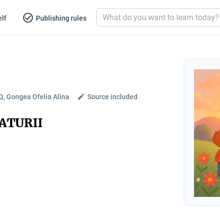
lf
Publishing rules
, Gongea Ofelia Alina
Source included
ATURII