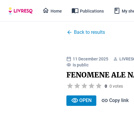
Home
Publications
My she
Back to results
11 December 2025
LIVRESQ
Is public
FENOMENE ALE N
0
0 votes
OPEN
Copy link