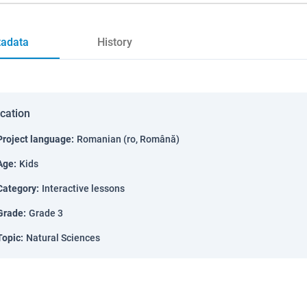
adata
History
ication
Project language
:
Romanian (ro, Română)
Age
:
Kids
Category
:
Interactive lessons
Grade
:
Grade 3
Topic
:
Natural Sciences