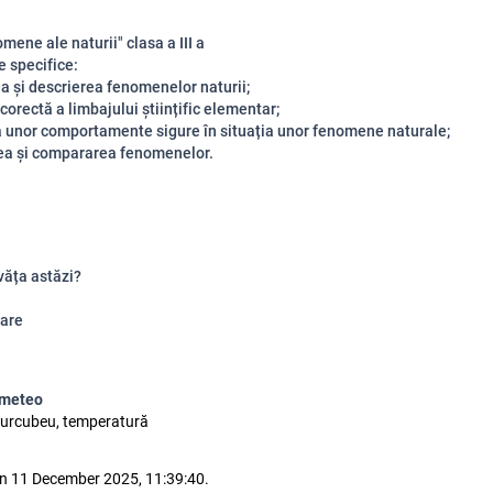
ene ale naturii" clasa a III a
 specifice:
a și descrierea fenomenelor naturii;
 corectă a limbajului științific elementar;
 unor comportamente sigure în situația unor fenomene naturale;
rea și compararea fenomenelor.
văța astăzi?
are
meteo
 curcubeu, temperatură
n 11 December 2025, 11:39:40.