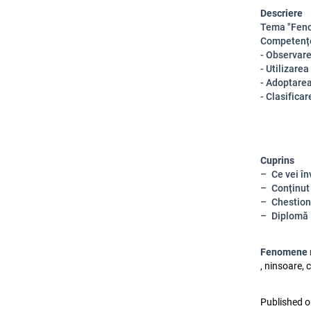
Descriere
Tema "Fenom
Competențe
- Observare
- Utilizarea
- Adoptarea
- Clasifica
Cuprins
Ce vei în
Conținut
Chestion
Diplomă
Fenomene 
, ninsoare,
Published o