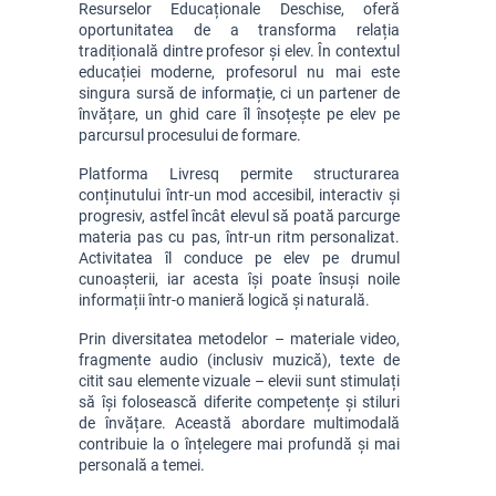
Resurselor Educaționale Deschise, oferă 
oportunitatea de a transforma relația 
tradițională dintre profesor și elev. În contextul 
educației moderne, profesorul nu mai este 
singura sursă de informație, ci un partener de 
învățare, un ghid care îl însoțește pe elev pe 
parcursul procesului de formare.
Platforma Livresq permite structurarea 
conținutului într-un mod accesibil, interactiv și 
progresiv, astfel încât elevul să poată parcurge 
materia pas cu pas, într-un ritm personalizat. 
Activitatea îl conduce pe elev pe drumul 
cunoașterii, iar acesta își poate însuși noile 
informații într-o manieră logică și naturală.
Prin diversitatea metodelor – materiale video, 
fragmente audio (inclusiv muzică), texte de 
citit sau elemente vizuale – elevii sunt stimulați 
să își folosească diferite competențe și stiluri 
de învățare. Această abordare multimodală 
contribuie la o înțelegere mai profundă și mai 
personală a temei.