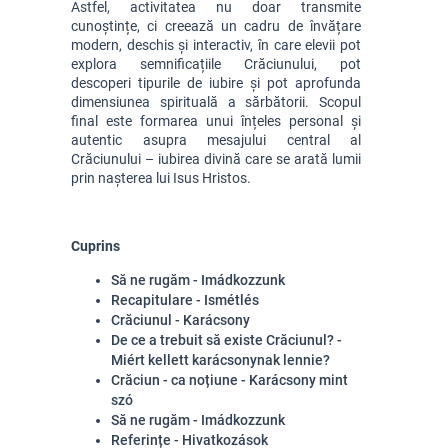
Astfel, activitatea nu doar transmite 
cunoștințe, ci creează un cadru de învățare 
modern, deschis și interactiv, în care elevii pot 
explora semnificațiile Crăciunului, pot 
descoperi tipurile de iubire și pot aprofunda 
dimensiunea spirituală a sărbătorii. Scopul 
final este formarea unui înțeles personal și 
autentic asupra mesajului central al 
Crăciunului – iubirea divină care se arată lumii 
prin nașterea lui Isus Hristos.
Cuprins
Să ne rugăm - Imádkozzunk
Recapitulare - Ismétlés
Crăciunul - Karácsony
De ce a trebuit să existe Crăciunul? -
Miért kellett karácsonynak lennie?
Crăciun - ca noțiune - Karácsony mint
szó
Să ne rugăm - Imádkozzunk
Referințe - Hivatkozások