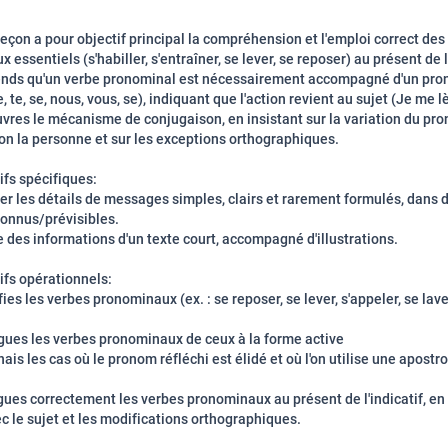
leçon
a pour objectif principal la compréhension et l'emploi correct des
essentiels (s'habiller, s'entraîner, se lever, se reposer) au présent de l'
ends qu'un verbe pronominal est nécessairement accompagné d'un pr
, te, se, nous, vous, se), indiquant que l'action revient au sujet (Je me l
vres le mécanisme de conjugaison, en insistant sur la variation du pr
lon la personne et sur les exceptions orthographiques.
ifs spécifiques:
fier les détails de messages simples, clairs et rarement formulés, dans 
onnus/prévisibles.
re des informations d'un texte court, accompagné d'illustrations.
tifs opérationnels:
fies les verbes pronominaux (ex. : se reposer, se lever, s'appeler, se lave
gues les verbes pronominaux de ceux à la forme active
is les cas où le pronom réfléchi est élidé et où l'on utilise une apostrop
ues correctement les verbes pronominaux au présent de l'indicatif, en
ec le sujet et les modifications orthographiques.