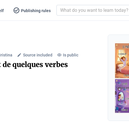
lf
Publishing rules
ristina
Source included
Is public
t de quelques verbes