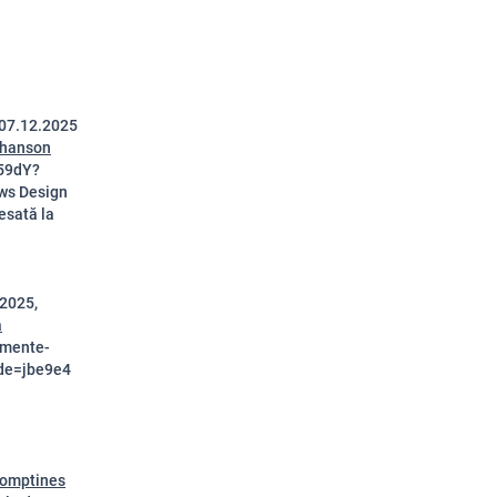
07.12.2025
Chanson
59dY?
ws Design
esată la
.2025,
a
umente-
ode=jbe9e4
Comptines