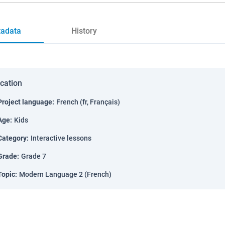
adata
History
ication
Project language
:
French (fr, Français)
Age
:
Kids
Category
:
Interactive lessons
Grade
:
Grade 7
Topic
:
Modern Language 2 (French)