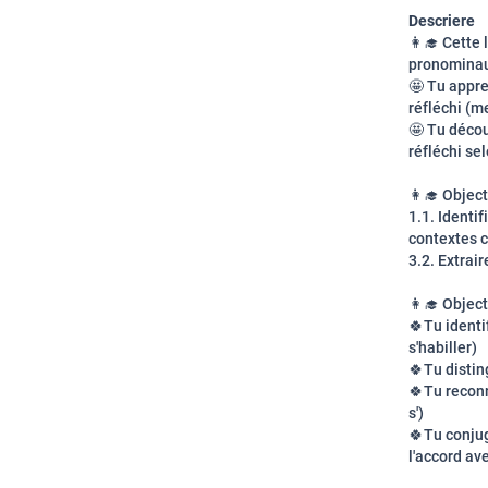
Descriere
👩‍🎓 Cette
pronominaux 
🤩 Tu appr
réfléchi (me
🤩 Tu décou
réfléchi se
👩‍🎓 Object
1.1. Identi
contextes c
3.2. Extrai
👩‍🎓 Objec
🍀Tu
identi
s'habiller)
🍀Tu distin
🍀Tu reconna
s')
🍀Tu conjug
l'accord av