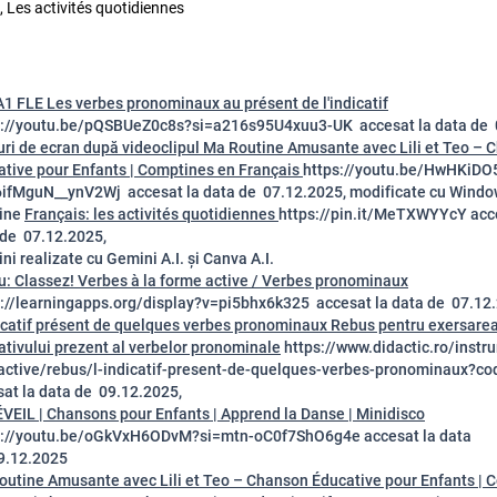
if, Les activités quotidiennes
1 FLE Les verbes pronominaux au présent de l'indicatif
s://youtu.be/pQSBUeZ0c8s?si=a216s95U4xuu3-UK accesat la data de 
ri de ecran după videoclipul Ma Routine Amusante avec Lili et Teo – 
ative pour Enfants | Comptines en Français
https://youtu.be/HwHKiDO
6ifMguN__ynV2Wj accesat la data de 07.12.2025, modificate cu Windo
ine
Français: les activités quotidiennes
https://pin.it/MeTXWYYcY acc
 de 07.12.2025,
ni realizate cu Gemini A.I. și Canva A.I.
u: Classez! Verbes à la forme active / Verbes pronominaux
s://learningapps.org/display?v=pi5bhx6k325 accesat la data de 07.12
dicatif présent de quelques verbes pronominaux Rebus pentru exersare
ativului prezent al verbelor pronominale
https://www.didactic.ro/instr
ractive/rebus/l-indicatif-present-de-quelques-verbes-pronominaux?c
at la data de 09.12.2025,
VEIL | Chansons pour Enfants | Apprend la Danse | Minidisco
s://youtu.be/oGkVxH6ODvM?si=mtn-oC0f7ShO6g4e accesat la data
9.12.2025
outine Amusante avec Lili et Teo – Chanson Éducative pour Enfants | 