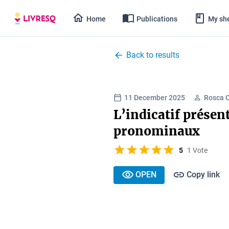
Home
Publications
My she
Back to results
11 December 2025
Rosca C
L’indicatif présen
pronominaux
5
1 Vote
OPEN
Copy link