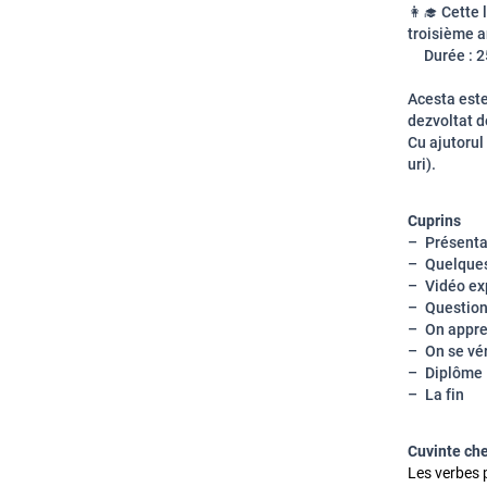
👩‍🎓 Cette
troisième a
Durée : 25
Acesta est
dezvoltat d
Cu ajutorul
uri).
Cuprins
Présentat
Quelques
Vidéo ex
Question
On appre
On se vér
Diplôme
La fin
Cuvinte ch
Les verbes 