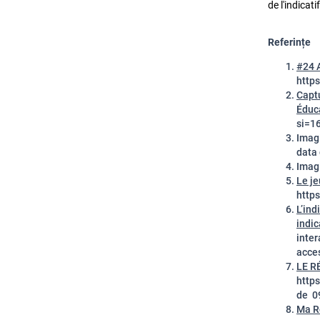
de l'indicat
Referințe
#24 A
http
Captu
Éduc
si=1
Imag
data
Imagi
Le je
http
L’in
indic
inte
acces
LE RÉ
http
de 0
Ma R