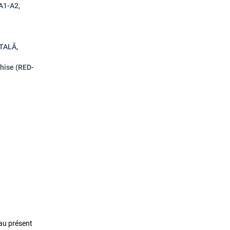
 A1-A2,
ITALĂ,
chise (RED-
au présent