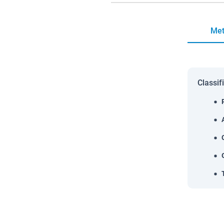
Met
Classif