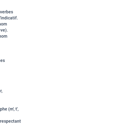
 verbes
indicatif.
onom
ève).
onom
des
r,
he (m', t',
 respectant