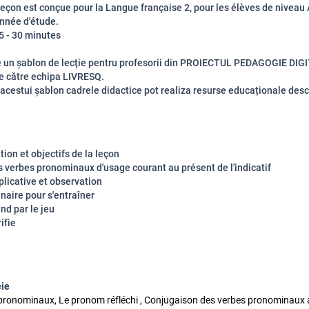
 leçon est conçue pour la Langue française 2, pour les élèves de niveau
nnée d'étude.
 - 30 minutes
e un șablon de lecție pentru profesorii din PROIECTUL PEDAGOGIE DIG
e către echipa LIVRESQ.
 acestui șablon cadrele didactice pot realiza resurse educaționale des
ion et objectifs de la leçon
 verbes pronominaux d'usage courant au présent de l'indicatif
plicative et observation
naire pour s'entraîner
nd par le jeu
ifie
eie
pronominaux, Le pronom réfléchi , Conjugaison des verbes pronominaux 